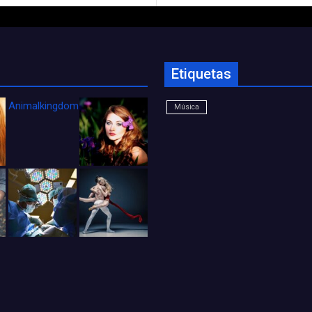
Etiquetas
Animalkingdom_FichaCine
Música