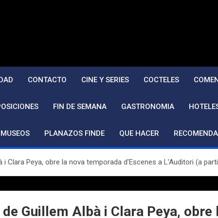
DAD
CONTACTO
CINE Y SERIES
COCTELES
COMEN
POSICIONES
FIN DE SEMANA
GASTRONOMIA
HOTELE
MUSEOS
PLANAZOS FINDE
QUE HACER
RECOMENDA
à i Clara Peya, obre la nova temporada d’Escenes a L’Auditori (a part
, de Guillem Albà i Clara Peya, obr