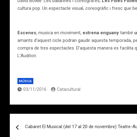
David Bowie. Les ballarines i coreògrafes,
Les Filles Fölle
cultura pop. Un espectacle visual, coreogràfic i fresc que b
Escenes
, musica en moviment,
estrena enguany
també
u
amants d’aquest cicle podran gaudir aquesta temporada, pe
compra de tres espectacles. D’aquesta manera es facilita que
L’Auditori.
MÚSICA
03/11/2016
Catacultural
Navegación
Cabaret El Musical (del 17 al 20 de novembre) Teatre-Au
de