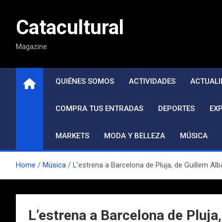
Saltar
al
Catacultural
contenido
Magazine
QUIÉNES SOMOS
ACTIVIDADES
ACTUALI
COMPRA TUS ENTRADAS
DEPORTES
EX
MARKETS
MODA Y BELLEZA
MÚSICA
Home
Música
L’estrena a Barcelona de Pluja, de Guillem Alb
L’estrena a Barcelona de Pluja