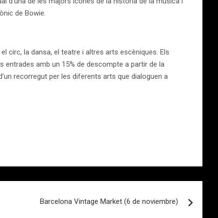
sual d’una de les majors icones de la historia de
la musica i
eònic de Bowie.
l circ, la dansa, el teatre i altres arts escèniques. Els
es entrades amb un 15% de descompte a partir de la
d’un recorregut per les diferents arts que dialoguen a
Barcelona Vintage Market (6 de noviembre)