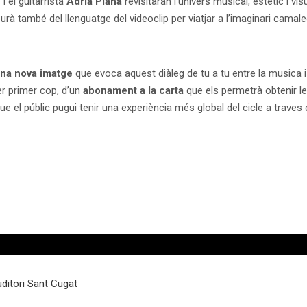
n
i el guitarrista
Adrià Plana
revisitaran l’univers musical, estètic i vi
eurà també del llenguatge del
videoclip per viatjar a l’imaginari camal
na nova imatge
que evoca aquest diàleg de tu a tu entre la musica i e
r primer cop, d’un
abonament a la carta
que els permetrà obtenir l
 el públic pugui tenir una experiència més global del cicle a traves 
ditori Sant Cugat