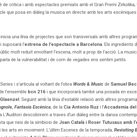
é de critica i amb espectacles premiats amb el Gran Premi Zirkolika,
cle que posa en diàleg la musica en directe amb les arts escèniques 
i inicia una línia de projectes que son transversals amb altres prog
 i suposarà l’
estrena de l’espectacle a Barcelona
. Els ingredients 
lic molt reduït envoltant l’escena, molt a prop de l’acció. La musica 
parla de la vulnerabilitat i de com de vegades ens sentim petits.
ies i s’articula al voltant de l’obra
Words & Music
de
Samuel Bec
 de l’ensemble
bcn 216
i que incorporarà també una posada en esc
Glaenzel
. Seguint amb la línia d’establir relació amb altres program
agnole, Fantasía Escénica
, de la
Cia Antonio Ruz
i l’
Accademia del
a L’Auditori descobrirem a traves d’un
diàleg entre la dansa contempo
a que neix de la simbiosi de
Joan Català i Roser Tutusaus
amb l
i les arts en moviment. L’últim Escenes de la temporada,
Revisiting 