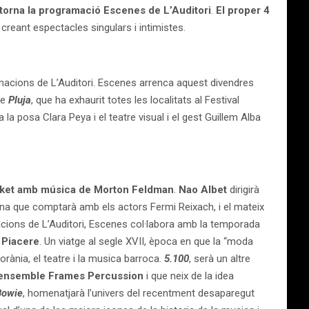
torna la programació Escenes de L’Auditori
.
El proper 4
creant espectacles singulars i intimistes.
ramacions de L’Auditori. Escenes arrenca aquest divendres
de
Pluja
, que ha exhaurit totes les localitats al Festival
la posa Clara Peya i el teatre visual i el gest Guillem Alba
ket amb música de Morton Feldman
.
Nao Albet
dirigirà
ena que
comptarà amb els actors Fermi Reixach, i el mateix
acions de L’Auditori, Escenes
col·labora amb la temporada
 Piacere
. Un viatge al segle XVII, època en que la “moda
rània, el teatre i la musica barroca.
5.100
, serà un altre
’ensemble Frames Percussion
i que neix de la idea
Bowie
, homenatjarà l’univers
del recentment desaparegut