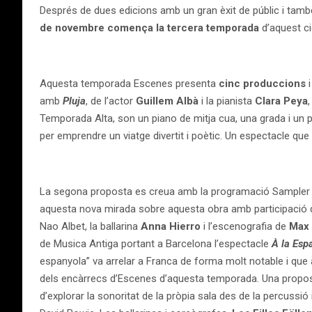
Després de dues edicions amb un gran èxit de públic i tamb
de novembre comença
la tercera temporada
d’aquest ci
Aquesta temporada Escenes presenta
cinc produccions
amb
Pluja
, de l’actor
Guillem
Albà
i la pianista
Clara Peya
,
Temporada Alta, son un piano de mitja cua, una grada i un púb
per emprendre un viatge divertit i poètic. Un espectacle que 
La segona proposta es creua amb la programació Sampler Ser
aquesta nova mirada sobre
aquesta obra amb participació
Nao Albet, la ballarina
Anna Hierro
i l’escenografia
de
Max 
de Musica Antiga portant a Barcelona l’espectacle
À la Esp
espanyola” va arrelar a Franca de forma molt notable i que 
dels encàrrecs
d’Escenes d’aquesta temporada. Una propost
d’explorar la sonoritat de la pròpia sala des de la
percussió 