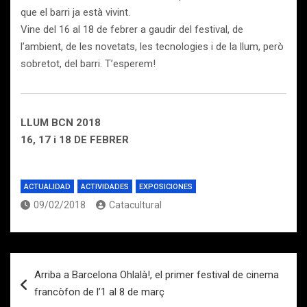
que el barri ja està vivint.
Vine del 16 al 18 de febrer a gaudir del festival, de
l’ambient, de les novetats, les tecnologies i de la llum, però
sobretot, del barri. T’esperem!
LLUM BCN 2018
16, 17 i 18 DE FEBRER
ACTUALIDAD
ACTIVIDADES
EXPOSICIONES
09/02/2018
Catacultural
Navegación
Arriba a Barcelona Ohlalà!, el primer festival de cinema
de
francòfon de l’1 al 8 de març
entradas