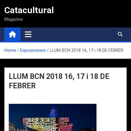
Saltar
Catacultural
al
contenido
Magazine
Home
Exposiciones
LLUM BCN 2018 16, 17 i 18 DE FEBRER
LLUM BCN 2018 16, 17 i 18 DE
FEBRER