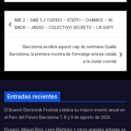
Navegación
MIE 2 – SAB 5 // CUPIDO – STEFFI – CHAMOS – 96
de
BACK – JASSS – COLECTIVO SECRETO – LA SOFY
entradas
Barcelona acollirà aquest cap de setmana Qualla
Barcelona, la primera mostra de formatge artesà català
a la ciutat comtal
Entradas recientes
El Brunch Electronik Festival celebra su macro-evento anual en
el Parc del Fòrum Barcelona 7, 8 y 9 de agosto de 2026
Rosario, Miguel Ríos, Leire Martínez y otros grandes artistas se