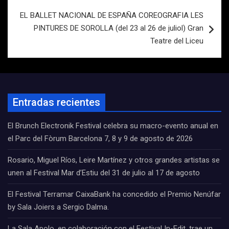
EL BALLET NACIONAL DE ESPAÑA COREOGRAFIA LES
PINTURES DE SOROLLA (del 23 al 26 de juliol) Gran
Teatre del Liceu
Entradas recientes
El Brunch Electronik Festival celebra su macro-evento anual en
el Parc del Fòrum Barcelona 7, 8 y 9 de agosto de 2026
Rosario, Miguel Ríos, Leire Martínez y otros grandes artistas se
unen al Festival Mar d’Estiu del 31 de julio al 17 de agosto
El Festival Terramar CaixaBank ha concedido el Premio Nenúfar
by Sala Joiers a Sergio Dalma.
La Sala Apolo, en colaboración con el Festival In-Edit, trae un