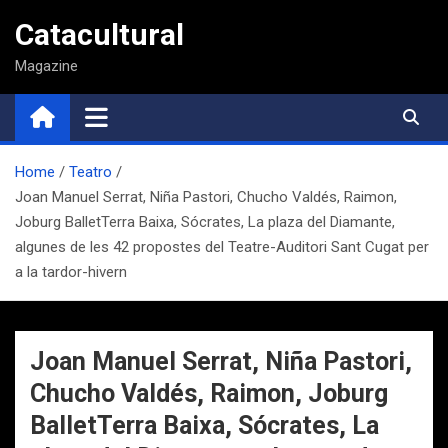
Saltar
Catacultural
al
contenido
Magazine
Home
Teatro
Joan Manuel Serrat, Niña Pastori, Chucho Valdés, Raimon,
Joburg BalletTerra Baixa, Sócrates, La plaza del Diamante,
algunes de les 42 propostes del Teatre-Auditori Sant Cugat per
a la tardor-hivern
Joan Manuel Serrat, Niña Pastori,
Chucho Valdés, Raimon, Joburg
BalletTerra Baixa, Sócrates, La