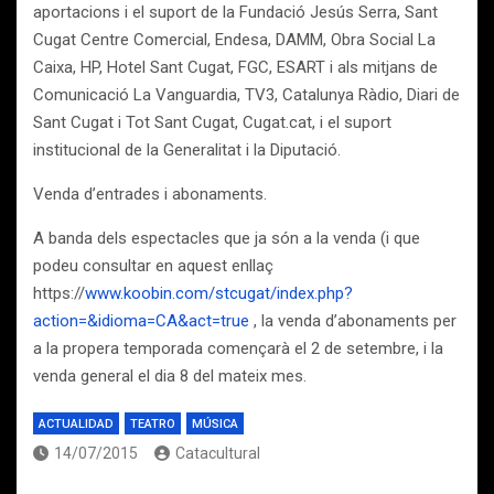
aportacions i el suport de la Fundació Jesús Serra, Sant
Cugat Centre Comercial, Endesa, DAMM, Obra Social La
Caixa, HP, Hotel Sant Cugat, FGC, ESART i als mitjans de
Comunicació La Vanguardia, TV3, Catalunya Ràdio, Diari de
Sant Cugat i Tot Sant Cugat, Cugat.cat, i el suport
institucional de la Generalitat i la Diputació.
Venda d’entrades i abonaments.
A banda dels espectacles que ja són a la venda (i que
podeu consultar en aquest enllaç
https://
www.koobin.com/stcugat/index.php?
action=&idioma=CA&act=true
, la venda d’abonaments per
a la propera temporada començarà el 2 de setembre, i la
venda general el dia 8 del mateix mes.
ACTUALIDAD
TEATRO
MÚSICA
14/07/2015
Catacultural