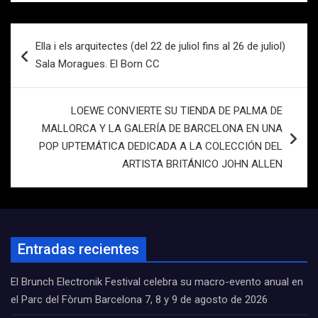
Navegación
Ella i els arquitectes (del 22 de juliol fins al 26 de juliol)
de
Sala Moragues. El Born CC
entradas
LOEWE CONVIERTE SU TIENDA DE PALMA DE
MALLORCA Y LA GALERÍA DE BARCELONA EN UNA
POP UPTEMÁTICA DEDICADA A LA COLECCIÓN DEL
ARTISTA BRITÁNICO JOHN ALLEN
Entradas recientes
El Brunch Electronik Festival celebra su macro-evento anual en
el Parc del Fòrum Barcelona 7, 8 y 9 de agosto de 2026