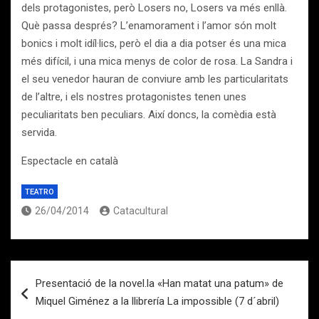
dels protagonistes, però Losers no, Losers va més enllà.
Què passa després? L’enamorament i l’amor són molt
bonics i molt idíl·lics, però el dia a dia potser és una mica
més difícil, i una mica menys de color de rosa. La Sandra i
el seu venedor hauran de conviure amb les particularitats
de l’altre, i els nostres protagonistes tenen unes
peculiaritats ben peculiars. Així doncs, la comèdia està
servida.
Espectacle en català
TEATRO
26/04/2014
Catacultural
Navegación
Presentació de la novel.la «Han matat una patum» de
de
Miquel Giménez a la llibrería La impossible (7 d´abril)
entradas