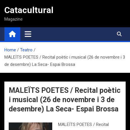
Saltar
Catacultural
al
contenido
Magazine
Home
Teatro
MALEÏTS POETES / Recital poètic i musical (26 de novembre i 3
de desembre) La Seca- Espai Brossa
MALEÏTS POETES / Recital poètic
i musical (26 de novembre i 3 de
desembre) La Seca- Espai Brossa
MALEÏTS POETES / Recital