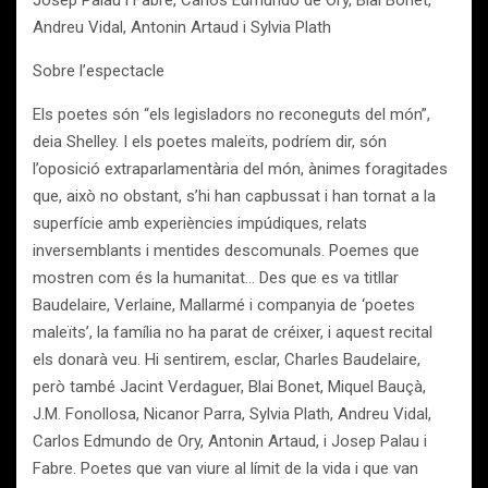
Josep Palau i Fabre, Carlos Edmundo de Ory, Blai Bonet,
Andreu Vidal, Antonin Artaud i Sylvia Plath
Sobre l’espectacle
Els poetes són “els legisladors no reconeguts del món”,
deia Shelley. I els poetes maleïts, podríem dir, són
l’oposició extraparlamentària del món, ànimes foragitades
que, això no obstant, s’hi han capbussat i han tornat a la
superfície amb experiències impúdiques, relats
inversemblants i mentides descomunals. Poemes que
mostren com és la humanitat… Des que es va titllar
Baudelaire, Verlaine, Mallarmé i companyia de ‘poetes
maleïts’, la família no ha parat de créixer, i aquest recital
els donarà veu. Hi sentirem, esclar, Charles Baudelaire,
però també Jacint Verdaguer, Blai Bonet, Miquel Bauçà,
J.M. Fonollosa, Nicanor Parra, Sylvia Plath, Andreu Vidal,
Carlos Edmundo de Ory, Antonin Artaud, i Josep Palau i
Fabre. Poetes que van viure al límit de la vida i que van