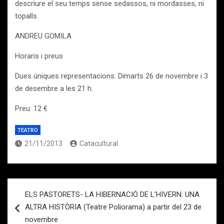
descriure el seu temps sense sedassos, ni mordasses, ni
topalls.
ANDREU GOMILA
Horaris i preus
Dues úniques representacions: Dimarts 26 de novembre i 3
de desembre a les 21 h.
Preu: 12 €
TEATRO
21/11/2013
Catacultural
Navegación
ELS PASTORETS- LA HIBERNACIÓ DE L’HIVERN: UNA
de
ALTRA HISTÒRIA (Teatre Poliorama) a partir del 23 de
entradas
novembre