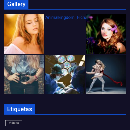
Gallery
Animalkingdom_FichaCine
Etiquetas
Música