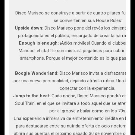
Disco Marisco se construye a partir de cuatro pilares funda
se convierten en sus House Rules:
Upside down:
Disco Marisco pone del revés los cimientos de
protagonista es el público, encargado de crear la narrativa d
Enough is enough:
¡Adiós móviles! Cuando el clubber ent
Marisco, el staff le suministrará pegatinas para cubrir la 
smartphone. Porque el mejor contenido es lo que pasará e
Boogie Wonderland:
Disco Marisco invita a disfrazarse y a 
por una nueva personalidad, dejando atrás la rutina. Una form
conectar con la experiencia.
Jump to the beat:
Cada noche, Disco Marisco pondrá en mar
Soul Train, en el que se invitará a todo aquel que se atreva a 
por el groove y bailar como en los 70s.
Una experiencia inmersiva de entretenimiento inédita en la ciu
para destacarse entre su nutrida oferta de ocio nocturno. 
abrirá sus puertas el próximo sábado 30 de noviembre con t