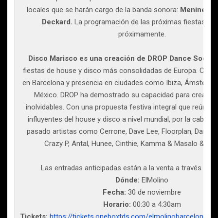
locales que se harán cargo de la banda sonora:
Menine, Y
Deckard.
La programación de las próximas fiestas se 
próximamente.
Disco Marisco es una creación de DROP Dance Societ
fiestas de house y disco más consolidadas de Europa. Con u
en Barcelona y presencia en ciudades como Ibiza, Ámsterda
México. DROP ha demostrado su capacidad para crear ex
inolvidables. Con una propuesta festiva integral que reúne 
influyentes del house y disco a nivel mundial, por la cabin
pasado artistas como Cerrone, Dave Lee, Floorplan, Dan Sh
Crazy P, Antal, Hunee, Cinthie, Kamma & Masalo & Toy
Las entradas anticipadas están a la venta a través de El
Dónde:
ElMolino
Fecha:
30 de noviembre
Horario:
00:30 a 4:30am
Tickets:
https://tickets.oneboxtds.com/elmolinobarcelona/s