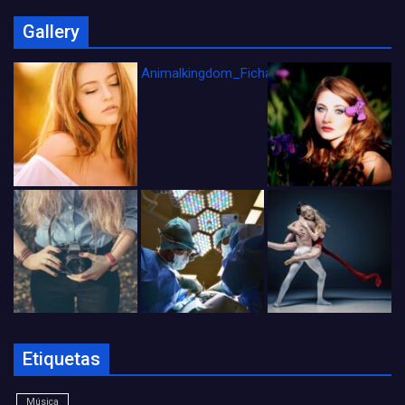
Gallery
Animalkingdom_FichaCine
Etiquetas
Música