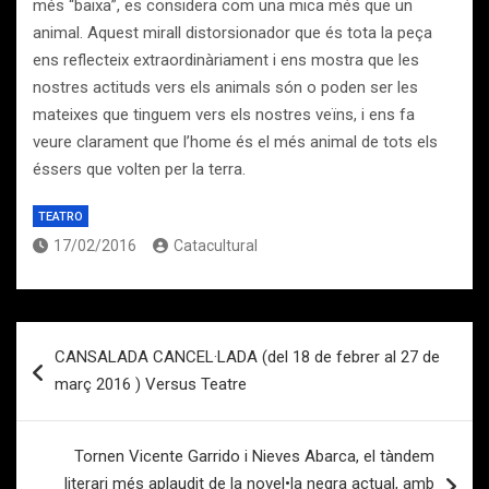
més “baixa”, es considera com una mica més que un
animal. Aquest mirall distorsionador que és tota la peça
ens reflecteix extraordinàriament i ens mostra que les
nostres actituds vers els animals són o poden ser les
mateixes que tinguem vers els nostres veïns, i ens fa
veure clarament que l’home és el més animal de tots els
éssers que volten per la terra.
TEATRO
17/02/2016
Catacultural
Navegación
CANSALADA CANCEL·LADA (del 18 de febrer al 27 de
de
març 2016 ) Versus Teatre
entradas
Tornen Vicente Garrido i Nieves Abarca, el tàndem
literari més aplaudit de la novel•la negra actual, amb