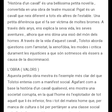
“Història d’un cavall” és una bellíssima petita novel·la ,
convertida en una obra de teatre musical. Pigat és un
cavall que neix diferent a tots els altres de l’estable.. Una
petita diferència que el fa ser víctima de moltes bromes. A
través dels anys, ens explica la seva vida, les seves
aventures , alhora que ens dóna una visió del món dels
homes. A través de la vida d’aquest cavall , Tolstoi aborda
qüestions com l’amistat, la xenofòbia, les modes i critica
durament les injustícies a que són sotmesos els éssers a
causa de la discriminació.
L’OBRA ( VALORS )
Aquesta petita obra mestra és l’exemple més clar del que
Tolstoi entenia com a manifest social. Agafant com a
base la història d’un cavall qualsevol, ens mostra una
societat corrupta, en la qual l’home és l’explotador de tot
aquell que li és inferior, fins i tot del mateix home que, per
manca de cultura o bé per pertànyer a una classe social