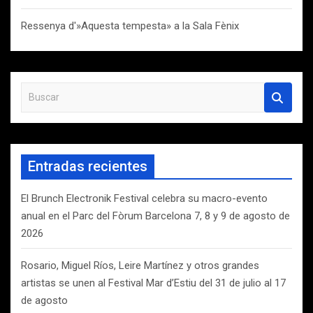
Ressenya d'»Aquesta tempesta» a la Sala Fènix
B
u
s
c
a
Entradas recientes
r
El Brunch Electronik Festival celebra su macro-evento
anual en el Parc del Fòrum Barcelona 7, 8 y 9 de agosto de
2026
Rosario, Miguel Ríos, Leire Martínez y otros grandes
artistas se unen al Festival Mar d’Estiu del 31 de julio al 17
de agosto