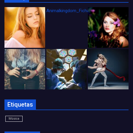
Animalkingdom_FichaCine
Etiquetas
Música