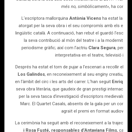
més no, simbòlicament»
, ha conclòs
L’escriptora mallorquina
Antònia Vicens
ha estat la prim
atorgat per la seva obra i el seu compromís amb els escrip
lingüístic català. A continuació, han rebut el guardó l’escen
la seva contribució al món del teatre i a la modernització
periodisme gràfic; així com l’actriu
Clara Segura
, per la 
interpretativa en el teatre, televisió i ci
Després ha estat el torn de pujar a l’escenari a recollir el g
Los Galindos
, en reconeixement al seu enginy creatiu, la se
en l’àmbit del circ i les arts del carrer. L’han seguit
Enrique V
seva obra literària, que gaudeix de gran prestigi internacional,
per la seva tasca d’investigació d’escriptors medievals c
Marc. El Quartet Casals, absents de la gala per un compr
agraït el premi en format audiovisual
La cerimònia ha seguit amb el reconeixement a la trajectòri
i Rosa Fusté, responsables d’Antaviana Films
, capda