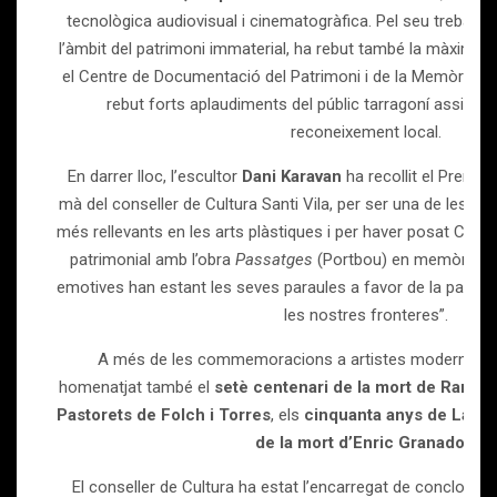
tecnològica audiovisual i cinematogràfica. Pel seu treball de
l’àmbit del patrimoni immaterial, ha rebut també la màxima di
el Centre de Documentació del Patrimoni i de la Memòria/C
rebut forts aplaudiments del públic tarragoní assisten
reconeixement local.
En darrer lloc, l’escultor
Dani Karavan
ha recollit el Premi 
mà del conseller de Cultura Santi Vila, per ser una de les per
més rellevants en les arts plàstiques i per haver posat Catal
patrimonial amb l’obra
Passatges
(Portbou) en memòria de
emotives han estant les seves paraules a favor de la pau: “le
les nostres fronteres”.
A més de les commemoracions a artistes modernistes, 
homenatjat també el
setè centenari de la mort de Ramon 
Pastorets de Folch i Torres
, els
cinquanta anys de La Ca
de la mort d’Enric Granados
.
El conseller de Cultura ha estat l’encarregat de concloure 