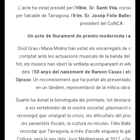
L’acte ha estat presidit per l’
Hble. Sr. Santi Vila
, conseller
per l’alcalde de Tarragona, l’
Il·lm. Sr. Josep Fèlix Ballester
president del CoNCA.
Un acte de lliurament de premis modernista i amb 
Oriol Grau i Maria Molins han estat els encarregats de cond
comptat amb les actuacions musicals de la banda del tarr
fet, els músics han obert la vetllada acompanyant el vídeo
dels 1
50 anys del naixement de Ramon Casas i els 50 
Opisso
. Un reconeixement que ha portat als presentadors a
en un tàndem, representació de la mítica obra pict
Duarte ha donat la benvinguda als premiats, tot destacant el
a eix vertebredor de la nostra societat, plasmació de la
reconegut que
«malgrat la crisis, les dificultats del procès
les penalitats fiscals, la cultura no recula»
. Félix Balleste
recordar que Tarragona, a més d’acollir enguany la gala d
Cultura, serà la seu dels Jocs Mediterranis al 2017.
«Tarragon