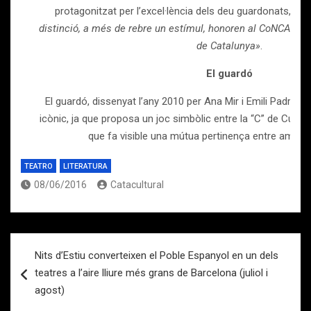
protagonitzat per l’excel·lència dels deu guardonats, qu
distinció, a més de rebre un estímul, honoren al CoNCA i a
de Catalunya»
.
El guardó
El guardó, dissenyat l’any 2010 per Ana Mir i Emili Padrós,
icònic, ja que proposa un joc simbòlic entre la “C” de Cultur
que fa visible una mútua pertinença entre ambd
TEATRO
LITERATURA
08/06/2016
Catacultural
Navegación
Nits d’Estiu converteixen el Poble Espanyol en un dels
de
teatres a l’aire lliure més grans de Barcelona (juliol i
entradas
agost)