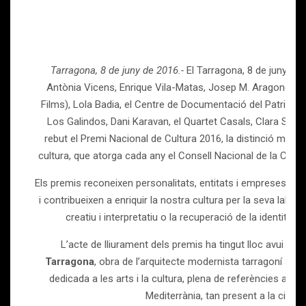
Tarragona, 8 de juny de 2016.-
El Tarragona, 8 de juny de 
Antònia Vicens, Enrique Vila-Matas, Josep M. Aragonés i
Films), Lola Badia, el Centre de Documentació del Patrimon
Los Galindos, Dani Karavan, el Quartet Casals, Clara Segur
rebut el Premi Nacional de Cultura 2016, la distinció més re
cultura, que atorga cada any el Consell Nacional de la Cultu
Els premis reconeixen personalitats, entitats i empreses cat
i contribueixen a enriquir la nostra cultura per la seva labor in
creatiu i interpretatiu o la recuperació de la identitat c
L’acte de lliurament dels premis ha tingut lloc avui
al T
Tarragona
, obra de l’arquitecte modernista tarragoní Jose
dedicada a les arts i la cultura, plena de referències al m
Mediterrània, tan present a la ciutat.