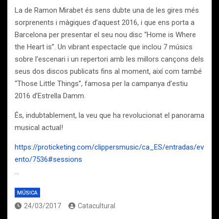
La de Ramon Mirabet és sens dubte una de les gires més
sorprenents i màgiques d’aquest 2016, i que ens porta a
Barcelona per presentar el seu nou disc “Home is Where
the Heart is”. Un vibrant espectacle que inclou 7 músics
sobre l’escenari i un repertori amb les millors cançons dels
seus dos discos publicats fins al moment, així com també
“Those Little Things”, famosa per la campanya d’estiu
2016 d’Estrella Damm.
És, indubtablement, la veu que ha revolucionat el panorama
musical actual!
https://proticketing.com/clippersmusic/ca_ES/entradas/ev
ento/7536#sessions
…
MÚSICA
24/03/2017
Catacultural