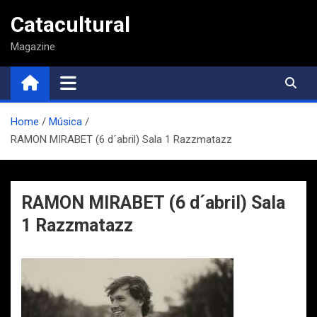
Saltar
Catacultural
al
contenido
Magazine
Home
Música
RAMON MIRABET (6 d´abril) Sala 1 Razzmatazz
RAMON MIRABET (6 d´abril) Sala
1 Razzmatazz