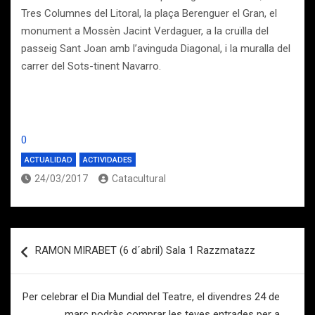
Tres Columnes del Litoral, la plaça Berenguer el Gran, el
monument a Mossèn Jacint Verdaguer, a la cruïlla del
passeig Sant Joan amb l’avinguda Diagonal, i la muralla del
carrer del Sots-tinent Navarro.
0
ACTUALIDAD
ACTIVIDADES
24/03/2017
Catacultural
Navegación
RAMON MIRABET (6 d´abril) Sala 1 Razzmatazz
de
entradas
Per celebrar el Dia Mundial del Teatre, el divendres 24 de
març podràs comprar les teves entrades per a