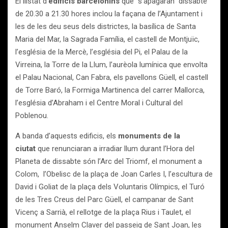
El llistat d’
edificis barcelonins
que “s’apagaran” dissabte
de 20.30 a 21.30 hores inclou la façana de l’Ajuntament i
les de les deu seus dels districtes, la basílica de Santa
Maria del Mar, la Sagrada Família, el castell de Montjuïc,
l’església de la Mercè, l’església del Pi, el Palau de la
Virreina, la Torre de la Llum, l’aurèola lumínica que envolta
el Palau Nacional, Can Fabra, els pavellons Güell, el castell
de Torre Baró, la Formiga Martinenca del carrer Mallorca,
l’església d’Abraham i el Centre Moral i Cultural del
Poblenou.
A banda d’aquests edificis, els
monuments de la
ciutat
que renunciaran a irradiar llum durant l’Hora del
Planeta de dissabte són l’Arc del Triomf, el monument a
Colom, l’Obelisc de la plaça de Joan Carles I, l’escultura de
David i Goliat de la plaça dels Voluntaris Olímpics, el Turó
de les Tres Creus del Parc Güell, el campanar de Sant
Vicenç a Sarrià, el rellotge de la plaça Rius i Taulet, el
monument Anselm Claver del passeig de Sant Joan, les