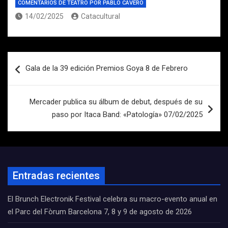
COMENTARIOS DE TEATRO POR PABLO CAVERO
14/02/2025
Catacultural
Navegación
Gala de la 39 edición Premios Goya 8 de Febrero
de
entradas
Mercader publica su álbum de debut, después de su
paso por Itaca Band: «Patología» 07/02/2025
Entradas recientes
El Brunch Electronik Festival celebra su macro-evento anual en
el Parc del Fòrum Barcelona 7, 8 y 9 de agosto de 2026