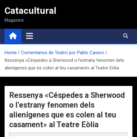
Saltar
Catacultural
al
contenido
Magazine
Home
Comentarios de Teatro por Pablo Cavero
Ressenya «Céspedes a Sherwood o l’estrany fenomen dels
alienígenes que es colen al teu casament» al Teatre Eòlia
Ressenya «Céspedes a Sherwood
o l’estrany fenomen dels
alienígenes que es colen al teu
casament» al Teatre Eòlia