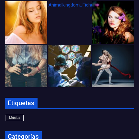
Animalkingdom_FichaCine
Etiquetas
Música
Categorías