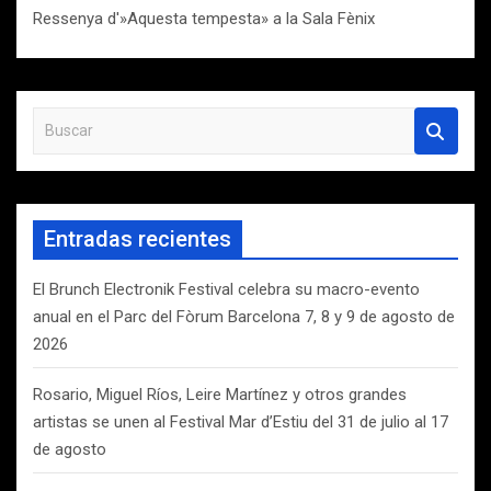
Ressenya d'»Aquesta tempesta» a la Sala Fènix
B
u
s
c
a
Entradas recientes
r
El Brunch Electronik Festival celebra su macro-evento
anual en el Parc del Fòrum Barcelona 7, 8 y 9 de agosto de
2026
Rosario, Miguel Ríos, Leire Martínez y otros grandes
artistas se unen al Festival Mar d’Estiu del 31 de julio al 17
de agosto