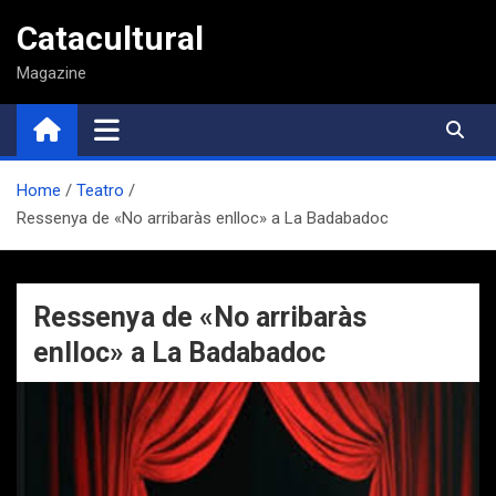
Saltar
Catacultural
al
contenido
Magazine
Home
Teatro
Ressenya de «No arribaràs enlloc» a La Badabadoc
Ressenya de «No arribaràs
enlloc» a La Badabadoc