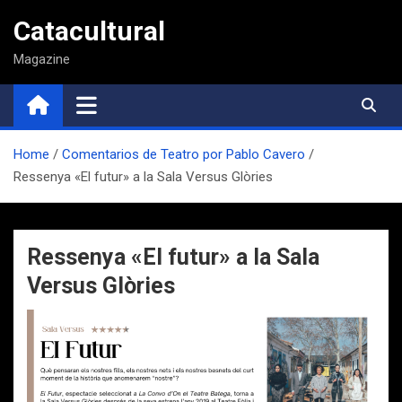
Saltar
Catacultural
al
contenido
Magazine
Home
Comentarios de Teatro por Pablo Cavero
Ressenya «El futur» a la Sala Versus Glòries
Ressenya «El futur» a la Sala
Versus Glòries