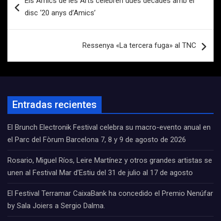
Els Amics de les Arts celebren dues dècades amb el
de
disc ‘20 anys d’Amics’
entradas
Ressenya «La tercera fuga» al TNC
Entradas recientes
El Brunch Electronik Festival celebra su macro-evento anual en
el Parc del Fòrum Barcelona 7, 8 y 9 de agosto de 2026
Rosario, Miguel Ríos, Leire Martínez y otros grandes artistas se
unen al Festival Mar d’Estiu del 31 de julio al 17 de agosto
El Festival Terramar CaixaBank ha concedido el Premio Nenúfar
by Sala Joiers a Sergio Dalma.