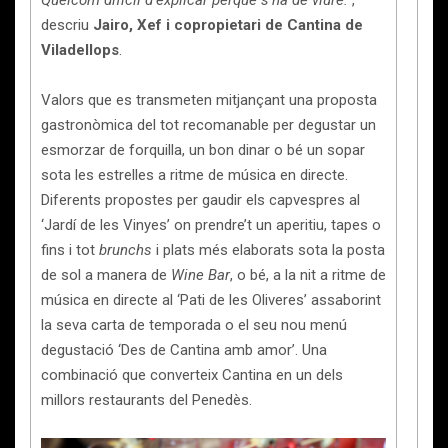
Quelcom difícil d’explicar perquè s’ha de viure.”
,
descriu
Jairo, Xef i copropietari de Cantina de
Viladellops
.
Valors que es transmeten mitjançant una proposta
gastronòmica del tot recomanable per degustar un
esmorzar de forquilla, un bon dinar o bé un sopar
sota les estrelles a ritme de música en directe.
Diferents propostes per gaudir els capvespres al
‘Jardí de les Vinyes’ on prendre’t un aperitiu, tapes o
fins i tot
brunchs
i plats més elaborats sota la posta
de sol a manera de
Wine Bar
, o bé, a la nit a ritme de
música en directe al ‘Pati de les Oliveres’ assaborint
la seva carta de temporada o el seu nou menú
degustació ‘Des de Cantina amb amor’. Una
combinació que converteix Cantina en un dels
millors restaurants del Penedès.