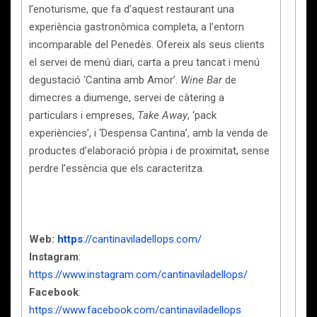
l’enoturisme, que fa d’aquest restaurant una
experiència gastronòmica completa, a l’entorn
incomparable del Penedès. Ofereix als seus clients
el servei de menú diari, carta a preu tancat i menú
degustació ‘Cantina amb Amor’.
Wine Bar
de
dimecres a diumenge, servei de càtering a
particulars i empreses,
Take Away
, ‘pack
experiències’, i ‘Despensa Cantina’, amb la venda de
productes d’elaboració pròpia i de proximitat, sense
perdre l’essència que els caracteritza.
Web:
https
://cantinaviladellops.com/
Instagram
:
https://www.instagram.com/cantinaviladellops/
Facebook
:
https://www.facebook.com/cantinaviladellops