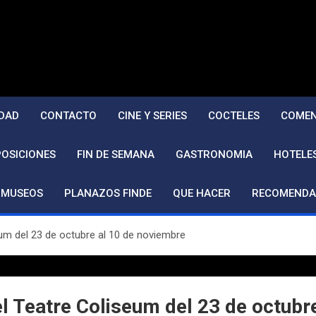
DAD
CONTACTO
CINE Y SERIES
COCTELES
COMEN
POSICIONES
FIN DE SEMANA
GASTRONOMIA
HOTELE
MUSEOS
PLANAZOS FINDE
QUE HACER
RECOMENDA
um del 23 de octubre al 10 de noviembre
el Teatre Coliseum del 23 de octubr