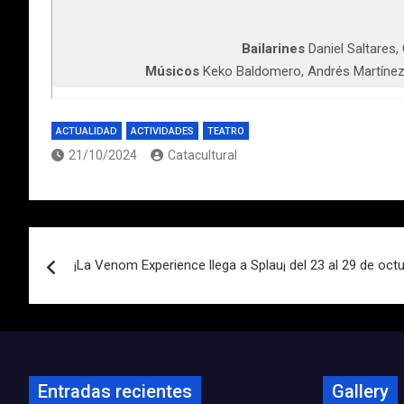
Bailarines
Daniel Saltares,
Músicos
Keko Baldomero, Andrés Martínez, 
ACTUALIDAD
ACTIVIDADES
TEATRO
21/10/2024
Catacultural
Navegación
¡La Venom Experience llega a Splau¡ del 23 al 29 de oct
de
entradas
Entradas recientes
Gallery