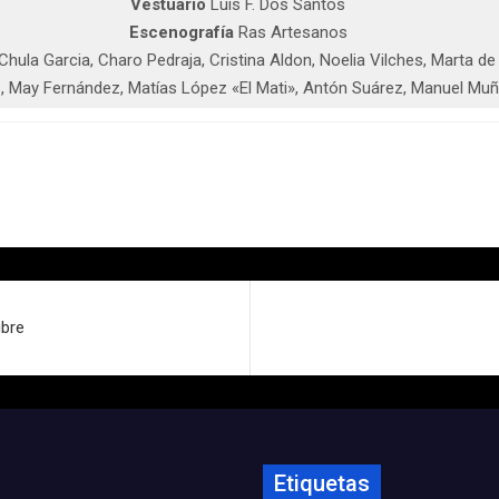
Vestuario
Luís F. Dos Santos
Escenografía
Ras Artesanos
 Chula Garcia, Charo Pedraja, Cristina Aldon, Noelia Vilches, Marta 
May Fernández, Matías López «El Mati», Antón Suárez, Manuel Muñoz
ubre
Etiquetas