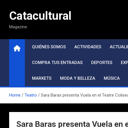
Saltar
al
Catacultural
contenido
Magazine
QUIÉNES SOMOS
ACTIVIDADES
ACTUALI
COMPRA TUS ENTRADAS
DEPORTES
EX
MARKETS
MODA Y BELLEZA
MÚSICA
Home
Teatro
Sara Baras presenta Vuela en el Teatre Colise
Sara Baras presenta Vuela en 