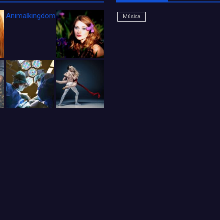
Animalkingdom_FichaCine
Música