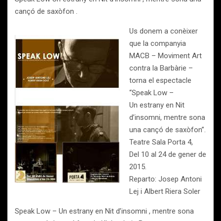
cançó de saxòfon .
Us donem a conèixer
que la companyia
MACB – Moviment Art
contra la Barbàrie –
torna el espectacle
“Speak Low –
Un estrany en Nit
d’insomni, mentre sona
una cançó de saxòfon”.
Teatre Sala Porta 4,
Del 10 al 24 de gener de
2015.
Reparto: Josep Antoni
Lej i Albert Riera Soler
Speak Low – Un estrany en Nit d’insomni , mentre sona