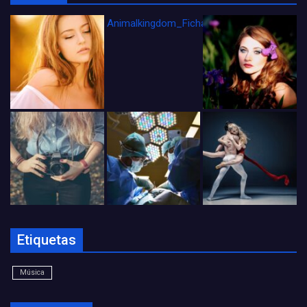
Animalkingdom_FichaCine
Etiquetas
Música