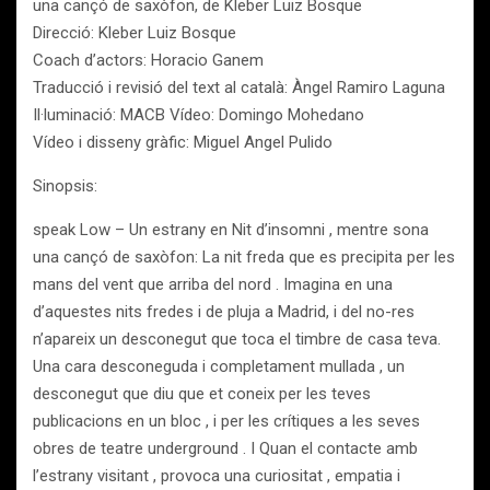
una cançó de saxòfon, de Kleber Luiz Bosque
Direcció: Kleber Luiz Bosque
Coach d’actors: Horacio Ganem
Traducció i revisió del text al català: Àngel Ramiro Laguna
Il·luminació: MACB Vídeo: Domingo Mohedano
Vídeo i disseny gràfic: Miguel Angel Pulido
Sinopsis:
speak Low – Un estrany en Nit d’insomni , mentre sona
una cançó de saxòfon: La nit freda que es precipita per les
mans del vent que arriba del nord . Imagina en una
d’aquestes nits fredes i de pluja a Madrid, i del no-res
n’apareix un desconegut que toca el timbre de casa teva.
Una cara desconeguda i completament mullada , un
desconegut que diu que et coneix per les teves
publicacions en un bloc , i per les crítiques a les seves
obres de teatre underground . I Quan el contacte amb
l’estrany visitant , provoca una curiositat , empatia i