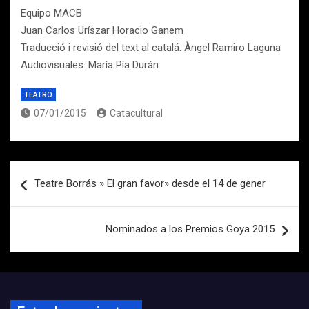
Equipo MACB
Juan Carlos Uríszar Horacio Ganem
Traducció i revisió del text al catalá: Àngel Ramiro Laguna
Audiovisuales: María Pía Durán
TEATRO
07/01/2015
Catacultural
Navegación
Teatre Borrás » El gran favor» desde el 14 de gener
de
entradas
Nominados a los Premios Goya 2015