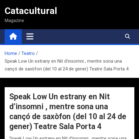
Saltar
Catacultural
al
contenido
Magazine
Home
Teatro
Speak Low Un estrany en Nit d’insomni , mentre sona una
cançó de saxòfon (del 10 al 24 de gener) Teatre Sala Porta 4
Speak Low Un estrany en Nit
d’insomni , mentre sona una
cançó de saxòfon (del 10 al 24 de
gener) Teatre Sala Porta 4
Speak Low Un estrany en Nit d’insomni , mentre sona una