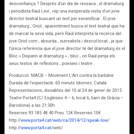
desconfiança ? Després d’un dia de ressaca , el dramaturg
i periodista Raul Leví , rep una inesperada visita d’un jove
director teatral buscant un text per escenificar . El jove
dramaturg , Oriol , aparentment busca el text teatral que ha
de marcar la seva vida, però Raúl interpreta la recerca del
jove Oriol com , absurda , surrealista i descol·locat , ja que
l’única referència que el jove director té del dramaturg és el
Bloc » Disparin al dramaturg » , bloc , on Raúl penja els
seus textos de reflexions , poesies i teatre .
Producció: MACB – Moviment L’Art contra la barbàrie
Durada de l’espectacle: 60 minuts Idiomes: Català.
Representacions, dissabtes del 10 al 24 de gener de 2015
Teatre Porta4 (C/ Esglésies 4 – 6, local 6, barri de Gràcia –
Barcelona) a las 21:30h
Reserves 93 185 48 40 Preu: 12€ Reserves 10€
http://
www.porta4.cat/web/ca/2014/12/speak-low
/
http://
www.porta4.cat
/web/