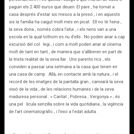
paguin els 2.400 euros que deuen. El pare , ha tornat a
casa després d’estar sis mesos a la presó , i en aquests
sis la família ha caigut molt més en picat . Ell no té feina ,
la seva dona , només cobra l’atur , i els nens van a una
escola en la qual tothom es riu d’ells . No poden anar a cap
excursió del col · legi , i com a molt poden anar al cinema
molt de tant en tant , de manera que s’alliberen en part de
la trista realitat de la seva llar . Uns parents rics , els
conviden a passar una setmana a la casa que tenen en
una casa de camp . Allà, en contacte amb la natura , i el
record de les imatges de la pantalla gran , canviarà la seva
visió de la vida , de les relacions humanes i de la seva
maduresa personal . » Caritat , Pobresa , Vergonya » , és
una pel · lícula senzilla sobre la vida quotidiana , la vigència
de l’art cinematogràﬁc , i l’inici a l’edat adulta .