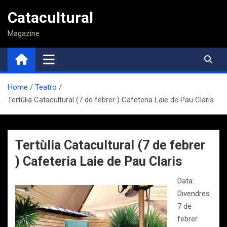
Saltar
Catacultural
al
contenido
Magazine
Home
Teatro
Tertùlia Catacultural (7 de febrer ) Cafeteria Laie de Pau Claris
Tertùlia Catacultural (7 de febrer
) Cafeteria Laie de Pau Claris
Data:
Divendres
7 de
febrer