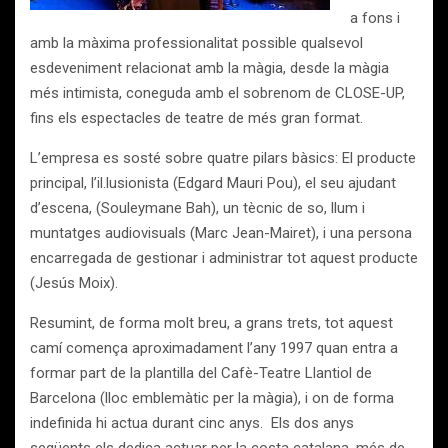
a fons i
amb la màxima professionalitat possible qualsevol
esdeveniment relacionat amb la màgia, desde la màgia
més intimista, coneguda amb el sobrenom de CLOSE-UP,
fins els espectacles de teatre de més gran format.
L’empresa es sosté sobre quatre pilars bàsics: El producte
principal, l’il.lusionista (Edgard Mauri Pou), el seu ajudant
d’escena, (Souleymane Bah), un tècnic de so, llum i
muntatges audiovisuals (Marc Jean-Mairet), i una persona
encarregada de gestionar i administrar tot aquest producte
(Jesús Moix).
Resumint, de forma molt breu, a grans trets, tot aquest
camí comença aproximadament l’any 1997 quan entra a
formar part de la plantilla del Cafè-Teatre Llantiol de
Barcelona (lloc emblemàtic per la màgia), i on de forma
indefinida hi actua durant cinc anys. Els dos anys