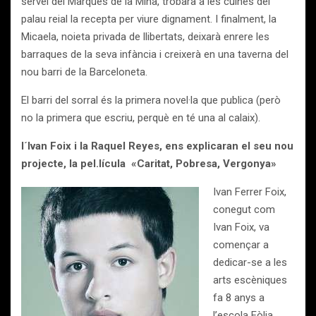
servei del Marquès de la Mina, trobarà a les cuines del
palau reial la recepta per viure dignament. I finalment, la
Micaela, noieta privada de llibertats, deixarà enrere les
barraques de la seva infància i creixerà en una taverna del
nou barri de la Barceloneta.
El barri del sorral és la primera novel·la que publica (però
no la primera que escriu, perquè en té una al calaix).
l´Ivan Foix i la Raquel Reyes, ens explicaran el seu nou
projecte, la pel.lícula «Caritat, Pobresa, Vergonya»
Ivan Ferrer Foix,
conegut com
Ivan Foix, va
començar a
dedicar-se a les
arts escèniques
fa 8 anys a
l’escola Eòlia