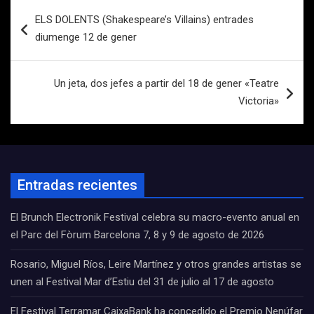
Navegación
ELS DOLENTS (Shakespeare’s Villains) entrades
de
diumenge 12 de gener
entradas
Un jeta, dos jefes a partir del 18 de gener «Teatre
Victoria»
Entradas recientes
El Brunch Electronik Festival celebra su macro-evento anual en
el Parc del Fòrum Barcelona 7, 8 y 9 de agosto de 2026
Rosario, Miguel Ríos, Leire Martínez y otros grandes artistas se
unen al Festival Mar d’Estiu del 31 de julio al 17 de agosto
El Festival Terramar CaixaBank ha concedido el Premio Nenúfar