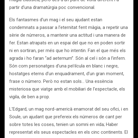
partir d’una dramatúrgia poc convencional.
Els fantasmes d’un mag i el seu ajudant estan
condemnats a passar a l’eternitat fent màgia, a repetir una
sèrie de números, a mantenir una actitud i una manera de
fer. Estan atrapats en un espai del que no en poden sortir
ni en sortiran, per més que ho intentin. Fan el que més els
agrada i ho faran “ad aeternum”. Són al cel i són a l’infern.
Són com personatges d’una pel·lícula en blanc i negre,
hostatges eterns d’un enquadrament, d’un gran moment,
frase o número. Però no estan sols… Una essència
misteriosa que viatge amb el mobiliari de l’espectacle, els
vigila, de ben a prop.
L’Edgard, un mag nord-americà enamorat del seu ofici, i en
Soule, un ajudant que prefereix els números de cant per
sobre totes les coses, tenien un somni en vida; Haber
representat els seus espectacles en els cinc continents. El