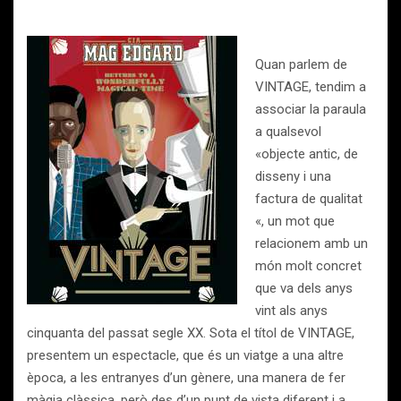
Quan parlem de
VINTAGE, tendim a
associar la paraula
a qualsevol
«objecte antic, de
disseny i una
factura de qualitat
«, un mot que
relacionem amb un
món molt concret
que va dels anys
vint als anys
cinquanta del passat segle XX. Sota el títol de VINTAGE,
presentem un espectacle, que és un viatge a una altre
època, a les entranyes d’un gènere, una manera de fer
màgia clàssica, però des d’un punt de vista diferent i a