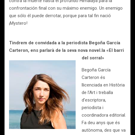
contra la muerte hasta el profundo Himalaya para la
confrontación final con su máximo enemigo. Un enemigo
que sólo él puede derrotar, porque para tal fin nació
¡Mystero!
Tindrem de convidada a la periodista Begoña García
Carter
on, ens parlarà de la seva nova novel.la «El barri
del sorral»
Begoña García
Carteron és
llicenciada en Història
de l’Art i treballa
d’escriptora,
periodista i
coordinadora editorial.
Fa deu anys que és
autònoma, des que va