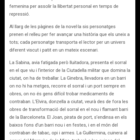
femenina per assolir la llibertat personal en temps de
repressió.
Al llarg de les pàgines de la novel·la sis personatges
prenen el relleu per fer avançar una història que els uneix a
tots; cada personatge transporta el lector per un univers
diferent viscut i patit en un mateix escenari.
La Sabina, avia fatigada però lluitadora, presenta el sorral
en el que viu i l’interior de la Ciutadella militar que domina la
ciutat, on ha de treballar. La Ginebra, llevadora en un barri
on no hi ha metges, recorre el sorral i un port sempre en
obres, on no és gens difícil trobar medicaments de
contraban. L’Elvira, donzella a ciutat, veurà des de fora les
obres de transformació del sorral en el nou i flamant barri
de la Barceloneta. El Joan, pirata de port, s’endinsa en els
baixos fons d’un barri nou i en festes, i en el món del
contraban de tabac, opi i armes. La Guillermina, cuinera al