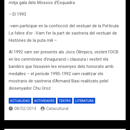
mitja gala dels Mossos d’Esquadra
– El 1993
-vam participar en la confecció del vestuari de la Pel·licula
La febre d’or -Vam fer la part de sastreria del vestuari de
Històries de la puta mili –
Al 1992 vam ser presents als Jocs Olímpics, vestint l’OCB
en les cerimònies d’inaguració i clausura i vestint els
banders que hissaven les ensenyes dels honorats amb
medalles – el període 1990-1992 vam realitzar els
mostraris de sastreria d’Armand Basi realitzats pelel
dissenyador Chu Uroz
ACTUALIDAD
ACTIVIDADES
TEATRO
LITERATURA
08/02/2014
Catacultural