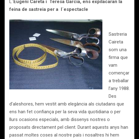
L
´Eugeni Careta i Teresa Garcia, ens expilacaran la
feina de sastreia per a l´espectacle
Sastreria
Caireta
som una
firma que
vam
començar
a treballar
l’any 1988.
Des
d’aleshores, hem vestit amb elegància als ciutadans que
ens han fet confiança per la seva vida quotidiana o per
llurs ocasions especials, amb dissenys nostres o
proposats directament pel client. Durant aquests anys han
passat moltes coses al nostre país i nosaltres hi hem