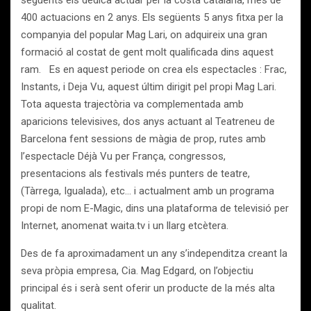
següents els dedica actuar per la costa catalana, més de
400 actuacions en 2 anys. Els següents 5 anys fitxa per la
companyia del popular Mag Lari, on adquireix una gran
formació al costat de gent molt qualificada dins aquest
ram. Es en aquest periode on crea els espectacles : Frac,
Instants, i Deja Vu, aquest últim dirigit pel propi Mag Lari.
Tota aquesta trajectòria va complementada amb
aparicions televisives, dos anys actuant al Teatreneu de
Barcelona fent sessions de màgia de prop, rutes amb
l’espectacle Déjà Vu per França, congressos,
presentacions als festivals més punters de teatre,
(Tàrrega, Igualada), etc… i actualment amb un programa
propi de nom E-Magic, dins una plataforma de televisió per
Internet, anomenat waita.tv i un llarg etcètera.
Des de fa aproximadament un any s’independitza creant la
seva pròpia empresa, Cia. Mag Edgard, on l’objectiu
principal és i serà sent oferir un producte de la més alta
qualitat.