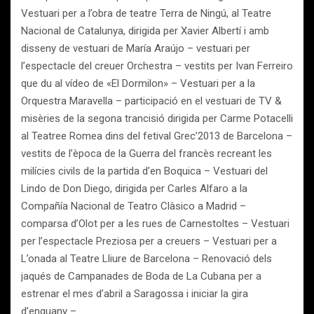
Vestuari per a l’obra de teatre Terra de Ningú, al Teatre
Nacional de Catalunya, dirigida per Xavier Albertí i amb
disseny de vestuari de María Araújo – vestuari per
l’espectacle del creuer Orchestra – vestits per Ivan Ferreiro
que du al vídeo de «El Dormilon» – Vestuari per a la
Orquestra Maravella – participació en el vestuari de TV &
misèries de la segona trancisió dirigida per Carme Potacelli
al Teatree Romea dins del fetival Grec’2013 de Barcelona –
vestits de l’època de la Guerra del francès recreant les
milícies civils de la partida d’en Boquica – Vestuari del
Lindo de Don Diego, dirigida per Carles Alfaro a la
Compañía Nacional de Teatro Clàsico a Madrid –
comparsa d’Olot per a les rues de Carnestoltes – Vestuari
per l’espectacle Preziosa per a creuers – Vestuari per a
L’onada al Teatre Lliure de Barcelona – Renovació dels
jaqués de Campanades de Boda de La Cubana per a
estrenar el mes d’abril a Saragossa i iniciar la gira
d’enguany –