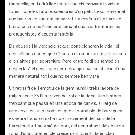
Ciutadella, on tindrà lloc un fet que els canviarà la vida a
totes, i que les farà posseïdores d’un petit tresor enverinat
que hauran de guardar en secret. La misèria d’un barri de
barraques no és l’únic problema al que s’enfrontaran les
protagonistes d’aquesta història.
Els abusos i la violència sexual condicionaran la vida i el
destí d’unes dones que s’hauran d’ajudar i protegir les unes
a les altres per sobreviure. Però entre faldilles també es
despertarà el desig, que permetrà apropar-se al sexe d’una
manera natural, tot i que no sempre ben vista.
Un retrat fi del i emotiu de la gent humil i treballadora de
mitjan segle XVIII a través del rol de la dona. Una història
trepidant que passa en una època de canvis, al llarg de
cinc anys, en un període en què el sorral ple de barraques
es veurà transformat amb el naixement del barri de la
Barceloneta. Una visió del port, del contraban i dels baixos
fons d’una ciutat en ple creixement. Una lluita en clau