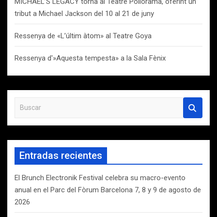
MICHAEL’S LEGACY torna al Teatre Poliorama, oferint un
tribut a Michael Jackson del 10 al 21 de juny
Ressenya de «L’últim àtom» al Teatre Goya
Ressenya d'»Aquesta tempesta» a la Sala Fènix
B
u
s
c
a
Entradas recientes
r
El Brunch Electronik Festival celebra su macro-evento
anual en el Parc del Fòrum Barcelona 7, 8 y 9 de agosto de
2026