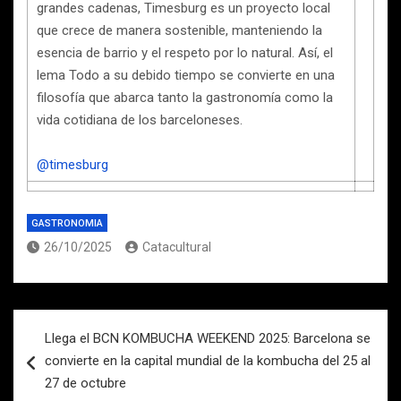
grandes cadenas, Timesburg es un proyecto local
que crece de manera sostenible, manteniendo la
esencia de barrio y el respeto por lo natural. Así, el
lema Todo a su debido tiempo se convierte en una
filosofía que abarca tanto la gastronomía como la
vida cotidiana de los barceloneses.
@timesburg
GASTRONOMIA
26/10/2025
Catacultural
Navegación
Llega el BCN KOMBUCHA WEEKEND 2025: Barcelona se
de
convierte en la capital mundial de la kombucha del 25 al
entradas
27 de octubre