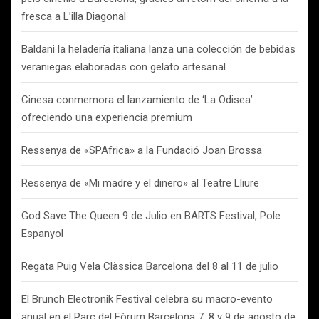
fresca a L’illa Diagonal
Baldani la heladería italiana lanza una colección de bebidas
veraniegas elaboradas con gelato artesanal
Cinesa conmemora el lanzamiento de ‘La Odisea’
ofreciendo una experiencia premium
Ressenya de «SPAfrica» a la Fundació Joan Brossa
Ressenya de «Mi madre y el dinero» al Teatre Lliure
God Save The Queen 9 de Julio en BARTS Festival, Pole
Espanyol
Regata Puig Vela Clàssica Barcelona del 8 al 11 de julio
El Brunch Electronik Festival celebra su macro-evento
anual en el Parc del Fòrum Barcelona 7, 8 y 9 de agosto de