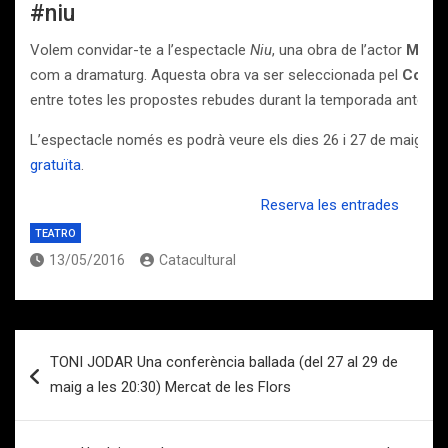
#niu
Volem convidar-te a l’espectacle
Niu
, una obra de l’actor
Marc 
com a dramaturg. Aquesta obra va ser seleccionada pel
Comit
entre totes les propostes rebudes durant la temporada anterior
L’espectacle només es podrà veure els dies 26 i 27 de maig a la S
gratuïta
.
Reserva les entrades
TEATRO
13/05/2016
Catacultural
Navegación
TONI JODAR Una conferència ballada (del 27 al 29 de
de
maig a les 20:30) Mercat de les Flors
entradas