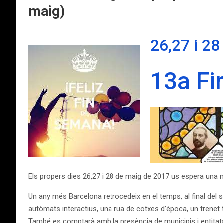
maig)
26,27 i 2
13a Fi
Els propers dies 26,27 i 28 de maig de 2017 us espera una n
Un any més Barcelona retrocedeix en el temps, al final del s. 
autòmats interactius, una rua de cotxes d’època, un trene
També es comptarà amb la presència de municipis i entita