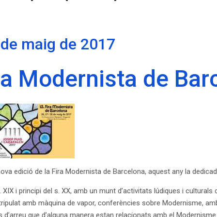
8 de maig de 2017
ra Modernista de Ba
ova edició de la Fira Modernista de Barcelona, aquest any la dedicada
XIX i principi del s. XX, amb un munt d’activitats lúdiques i culturals 
t tripulat amb màquina de vapor, conferències sobre Modernisme, amb
ts d’arreu que d’alguna manera estan relacionats amb el Modernism