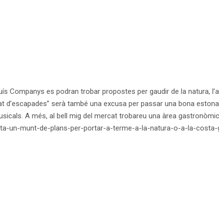
uís Companys es podran trobar propostes per gaudir de la natura, l’av
ercat d’escapades” serà també una excusa per passar una bona estona, 
musicals. A més, al bell mig del mercat trobareu una àrea gastronòmic
ta-un-munt-de-plans-per-portar-a-terme-a-la-natura-o-a-la-costa-