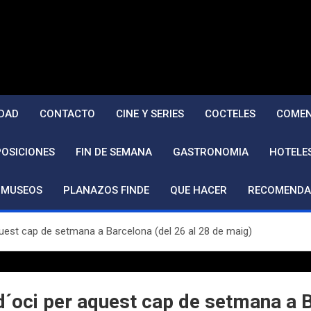
DAD
CONTACTO
CINE Y SERIES
COCTELES
COMEN
POSICIONES
FIN DE SEMANA
GASTRONOMIA
HOTELE
MUSEOS
PLANAZOS FINDE
QUE HACER
RECOMENDA
uest cap de setmana a Barcelona (del 26 al 28 de maig)
´oci per aquest cap de setmana a B