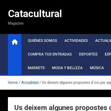
Saltar
al
Catacultural
contenido
Magazine
QUIÉNES SOMOS
ACTIVIDADES
ACTUALI
COMPRA TUS ENTRADAS
DEPORTES
EX
MARKETS
MODA Y BELLEZA
MÚSICA
Home
Actualidad
Us deixem algunes propostes d´oci per aq
Us deixem algunes propostes d