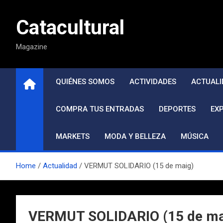
Saltar
al
Catacultural
contenido
Magazine
QUIÉNES SOMOS
ACTIVIDADES
ACTUALI
COMPRA TUS ENTRADAS
DEPORTES
EX
MARKETS
MODA Y BELLEZA
MÚSICA
Home
Actualidad
VERMUT SOLIDARIO (15 de maig)
VERMUT SOLIDARIO (15 de ma