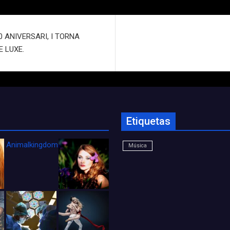
 ANIVERSARI, I TORNA
 LUXE.
Etiquetas
Animalkingdom_FichaCine
Música