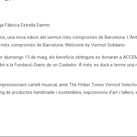
ga Fàbrica Estrella Damm
o, una nova edició del vermut més compromès de Barcelona. L’Antig
t més compromès de Barcelona: Welcome by Vermut Solidario.
er diumenge 15 de maig, els beneficis obtinguts es donaran a ACCEM
bé a la Fundació Diario de un Cuidador. A més, es durà a terme una r
impressionant cartell musical, amb The Pinker Tones Vermut Selector 
ing de productes handmade i sostenibles, exposicions d’art i tallers,