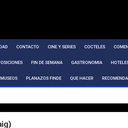
DAD
CONTACTO
CINE Y SERIES
COCTELES
COMEN
POSICIONES
FIN DE SEMANA
GASTRONOMIA
HOTELE
MUSEOS
PLANAZOS FINDE
QUE HACER
RECOMENDA
ig)