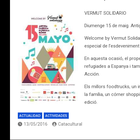
VERMUT SOLIDARIO
Diumenge 15 de maig. Anti
Welcome by Vermut Solidari
especial de l’esdevenimen
En aquesta ocasió, el prop
refugiades a Espanya i tam
Acción.
Els millors foodtrucks, un 
la família, un córner shopp
edició.
ACTUALIDAD
ACTIVIDADES
13/05/2016
Catacultural