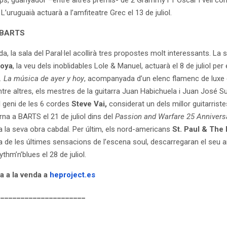
ps, guanyador –entre altres premis- de 2 Grammy i 1 Oscar i vell co
L’uruguaià actuarà a l’amfiteatre Grec el 13 de juliol.
 BARTS
da, la sala del Paral·lel acollirà tres propostes molt interessants. La s
toya
, la veu dels inoblidables Lole & Manuel, actuarà el 8 de juliol per
 La música de ayer y hoy
, acompanyada d’un elenc flamenc de luxe
entre altres, els mestres de la guitarra Juan Habichuela i Juan José S
El geni de les 6 cordes
Steve Vai,
considerat un dels millor guitarriste
orna a BARTS el 21 de juliol dins del
Passion and Warfare 25 Annivers
a la seva obra cabdal. Per últim, els nord-americans
St. Paul & The
na de les últimes sensacions de l’escena soul, descarregaran el seu a
ythm’n’blues el 28 de juliol.
a a la venda a
heproject.es
______________________