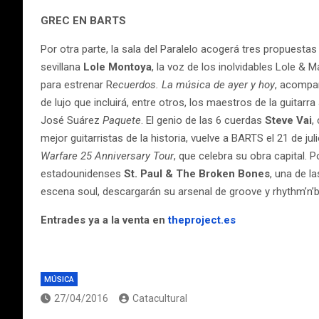
GREC EN BARTS
Por otra parte, la sala del Paralelo acogerá tres propuesta
sevillana
Lole
Montoya
, la voz de los inolvidables Lole & Ma
para estrenar R
ecuerdos. La música de ayer y hoy
, acompa
de lujo que incluirá, entre otros, los maestros de la guitar
José Suárez
Paquete
. El genio de las 6 cuerdas
Steve
Vai
,
mejor guitarristas de la historia, vuelve a BARTS el 21 de jul
Warfare 25 Anniversary Tour
, que celebra su obra capital. P
estadounidenses
St. Paul & The Broken Bones
, una de l
escena soul, descargarán su arsenal de groove y rhythm’n’blu
Entrades ya a la venta en
theproject.es
MÚSICA
27/04/2016
Catacultural