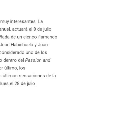
s muy interesantes. La
nuel, actuará el 8 de julio
ñada de un elenco flamenco
ra Juan Habichuela y Juan
 considerado uno de los
io dentro del
Passion and
or último, los
as últimas sensaciones de la
es el 28 de julio.