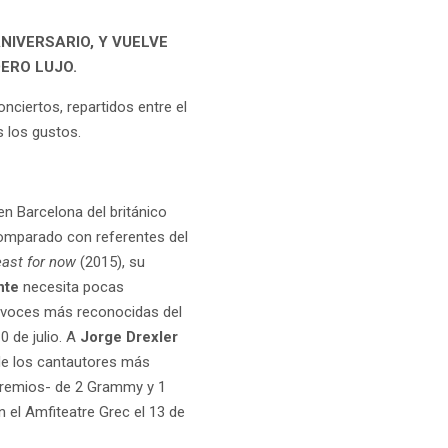
NIVERSARIO, Y VUELVE
ERO LUJO.
nciertos, repartidos entre el
 los gustos.
en Barcelona del británico
 comparado con referentes del
east for now
(2015), su
nte
necesita pocas
s voces más reconocidas del
 de julio. A
Jorge Drexler
e los cantautores más
premios- de 2 Grammy y 1
 el Amfiteatre Grec el 13 de