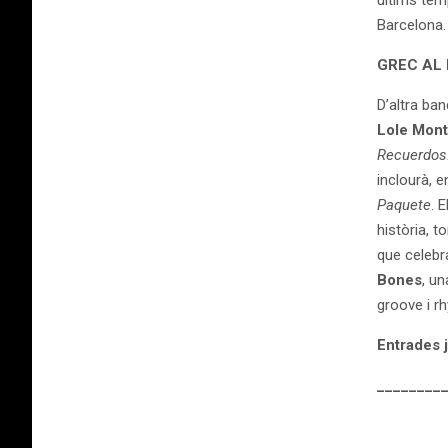
últims tem
Barcelona. 
GREC AL
D’altra ban
Lole Mon
Recuerdos.
inclourà, 
Paquete
. 
història, t
que celebr
Bones
, u
groove i rh
Entrades j
________