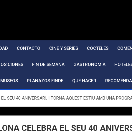
DAD
CONTACTO
CINE Y SERIES
COCTELES
COMEN
POSICIONES
FIN DE SEMANA
GASTRONOMIA
HOTELE
MUSEOS
PLANAZOS FINDE
QUE HACER
RECOMENDA
EL SEU 40 ANIVERSARI, I TORNA AQUEST ESTIU AMB UNA PROGRA
LONA CELEBRA EL SEU 40 ANIVERS