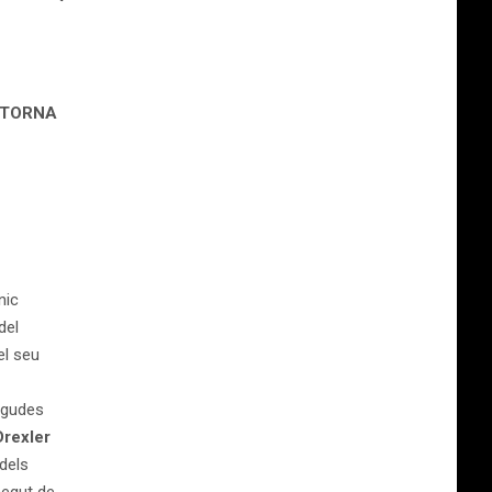
I TORNA
nic
del
el seu
egudes
Drexler
dels