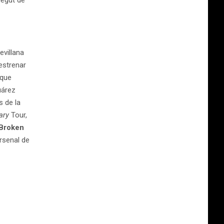
negut de
evillana
 estrenar
 que
uárez
s de la
ary
Tour,
 Broken
rsenal de