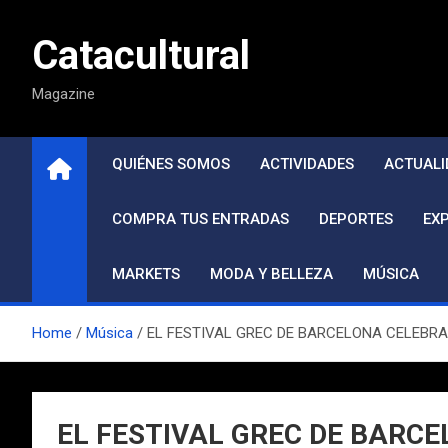
Saltar
al
Catacultural
contenido
Magazine
QUIÉNES SOMOS
ACTIVIDADES
ACTUALI
COMPRA TUS ENTRADAS
DEPORTES
EX
MARKETS
MODA Y BELLEZA
MÚSICA
Home
Música
EL FESTIVAL GREC DE BARCELONA CELEBRA 
EL FESTIVAL GREC DE BARCE