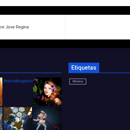
tre Jove Regina
Etiquetas
Animalkingdom_FichaCine
Música