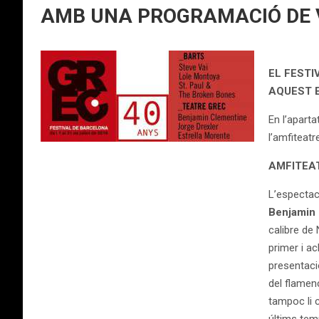
AMB UNA PROGRAMACIÓ DE V
EL FESTI
AQUEST 
En l’aparta
l’amfiteat
AMFITEA
L’espectac
Benjamin
calibre de
primer i ac
presentaci
del flamen
tampoc li 