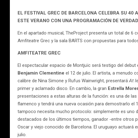
EL FESTIVAL GREC DE BARCELONA CELEBRA SU 40 A
ESTE VERANO CON UNA PROGRAMACIÓN DE VERDAD
En el apartado musical, TheProject presenta un total de 6 co
Amfiteatre Grec y la sala BARTS con propuestas para todos
AMFITEATRE GREC
El espectacular espacio de Montjuïc será testigo del debut 
Benjamin
Clementine
el 12 de julio. El artista, a menudo
calibre de Nina Simone y Rufus Wainwright, presentará
At l
primer y aclamado disco. En cambio, la gran
Estrella More
presentaciones a estas alturas de la función: es una de la
flamenco y tendrá una nueva ocasión para demostrarlo el 10
tampoco necesita mucho protocolo: simplemente es uno d
destacados de los últimos tiempos, ganador -entre otros 
Oscar y viejo conocido de Barcelona. El uruguayo actuará en
julio.