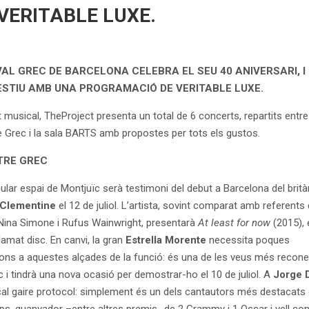
ERITABLE LUXE.
VAL GREC DE BARCELONA CELEBRA EL SEU 40 ANIVERSARI, 
ESTIU AMB UNA PROGRAMACIÓ DE VERITABLE LUXE.
t musical, TheProject presenta un total de 6 concerts, repartits entre
re Grec i la sala BARTS amb propostes per tots els gustos.
TRE GREC
ular espai de Montjuïc serà testimoni del debut a Barcelona del brità
 Clementine
el 12 de juliol. L’artista, sovint comparat amb referents 
 Nina Simone i Rufus Wainwright, presentarà
At least for now
(2015), 
lamat disc. En canvi, la gran
Estrella Morente
necessita poques
ons a aquestes alçades de la funció: és una de les veus més recon
c i tindrà una nova ocasió per demostrar-ho el 10 de juliol. A
Jorge 
cal gaire protocol: simplement és un dels cantautors més destacats 