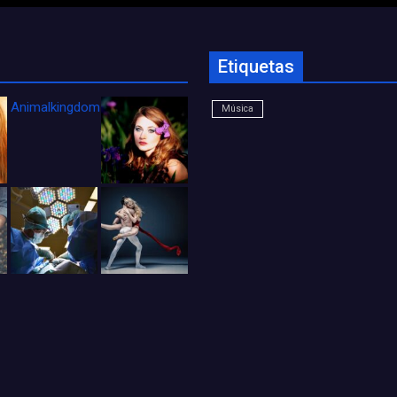
Etiquetas
Animalkingdom_FichaCine
Música