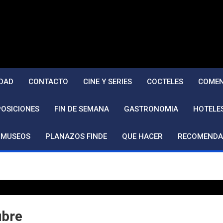
DAD
CONTACTO
CINE Y SERIES
COCTELES
COMEN
POSICIONES
FIN DE SEMANA
GASTRONOMIA
HOTELE
MUSEOS
PLANAZOS FINDE
QUE HACER
RECOMENDA
ubre