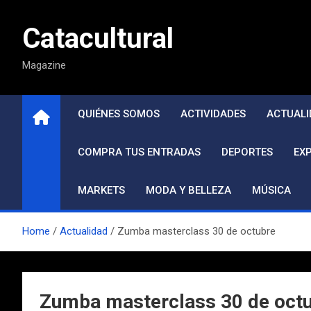
Saltar
al
Catacultural
contenido
Magazine
QUIÉNES SOMOS
ACTIVIDADES
ACTUALI
COMPRA TUS ENTRADAS
DEPORTES
EX
MARKETS
MODA Y BELLEZA
MÚSICA
Home
Actualidad
Zumba masterclass 30 de octubre
Zumba masterclass 30 de oct