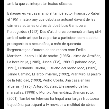
amb la que va interpretar textos clàssics.
Balaguer es va casar amb el també actor Francisco Rabal
el 1951, mateix any que debutava actuant davant de les
càmeres sota les ordres de José Luis Gamboa a
Perseguidos (1952). Des d’aleshores començà un llarg idil·li
amb el setè art que la va portar a participar, com a actriu
protagonista o secundària, a més de quaranta
llargmetratges d’autors de tan renom com Emilio
Martínez-Lázaro, Lulú de noche, (1985), Jaime de Armiñán,
La hora bruja, (1985), Juncal (TV), 1989, El palomo cojo,
1995), Fernando Trueba, El sueño del mono loco, (1989),
Jaime Camino, El largo invierno, (1992), Pilar Miró, El pájaro
de la felicidad, (1993), Pedro Costa, Una casa en las
afueras, (1995), Arturo Ripstein, El evangelio de las
maravillas, (1998) o Montxo Armendáriz, Silencio roto,
(2001). També en televisió ha tingut una llarga i fructuosa
trajectòria, participant a tv movies i a multitud de sèries