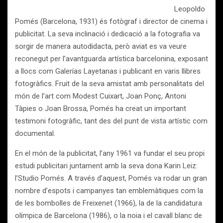
Leopoldo
Pomés (Barcelona, 1931) és fotògraf i director de cinema i
publicitat. La seva inclinació i dedicació a la fotografia va
sorgir de manera autodidacta, però aviat es va veure
reconegut per l’avantguarda artística barcelonina, exposant
a llocs com Galerías Layetanas i publicant en varis llibres
fotogràfics. Fruit de la seva amistat amb personalitats del
món de l’art com Modest Cuixart, Joan Ponç, Antoni
Tàpies o Joan Brossa, Pomés ha creat un important
testimoni fotogràfic, tant des del punt de vista artístic com
documental.
En el món de la publicitat, l’any 1961 va fundar el seu propi
estudi publicitari juntament amb la seva dona Karin Leiz:
l’Studio Pomés. A través d’aquest, Pomés va rodar un gran
nombre d’espots i campanyes tan emblemàtiques com la
de les bombolles de Freixenet (1966), la de la candidatura
olímpica de Barcelona (1986), o la noia i el cavall blanc de