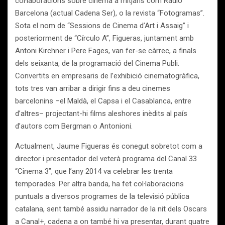
col·laboracions sobre cinema a mitjans com Ràdio
Barcelona (actual Cadena Ser), o la revista “Fotogramas”.
Sota el nom de “Sessions de Cinema d’Art i Assaig” i
posteriorment de “Círculo A”, Figueras, juntament amb
Antoni Kirchner i Pere Fages, van fer-se càrrec, a finals
dels seixanta, de la programació del Cinema Publi.
Convertits en empresaris de l’exhibició cinematogràfica,
tots tres van arribar a dirigir fins a deu cinemes
barcelonins –el Maldà, el Capsa i el Casablanca, entre
d’altres– projectant-hi films aleshores inèdits al país
d’autors com Bergman o Antonioni.
Actualment, Jaume Figueras és conegut sobretot com a
director i presentador del veterà programa del Canal 33
“Cinema 3”, que l’any 2014 va celebrar les trenta
temporades. Per altra banda, ha fet col·laboracions
puntuals a diversos programes de la televisió pública
catalana, sent també assidu narrador de la nit dels Oscars
a Canal+, cadena a on també hi va presentar, durant quatre