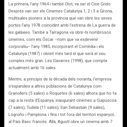
La primera, l’any 1964 i també Olot, va ser el Cine Grido.
Després van ser els Cinemes Catalunya 1, 2 i 3 a Girona,
multisales pioners a la província que van obrir les seves
portes l’any 1978 coincidint amb l’estrena de La guerra de
les galàxies. També a Tarragona va obrir-hi nombrosos
cinemes, com els Òscar –nom que va esdevenir
corporatiu– l’any 1985, incorporant el Comèdia i els
Catalunya (1987) i obrint més tard el que serà el seu
complex més gran: Les Gavarres (1998), que compta
actualment amb 16 sales.
Mentre, a principis de la dècada dels noranta, l’empresa
s’expandeix a altres poblacions de Catalunya com
Granollers (5 sales) o Roquetes (6 sales) alhora que ho fa
cap a la resta d’Espanya, inaugurant cinemes a Guipúscoa
(7 sales), Tudela (11 sales), San Sebastián (9 sales),
Logroño i Pamplona, i fins i tot fora del territori espanyol,
al País Basc francès. Allà, Agustí obre un cinema amb 7