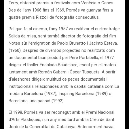
Terry, obtenint premis a festivals com Venècia o Canes.
Des de l’any 1966 fins el 1969, Pomés va guanyar fins a
quatre premis Rizzoli de fotografia consecutius.
Pel que fa al cinema, l’any 1957 va realitzar el curtmetratge
Salida de misa, sent també director de fotografia del film
Notes sûr l’emigration de Paolo Brunatto i Jacinto Esteva,
(1960). Després de diversos projectes no realitzats com
un documental taurí produït per Pere Portabella, el 1977
dirigeix el thriller Ensalada Baudelaire, escrit per ell mateix
juntament amb Román Gubern i Óscar Tusquets. A partir
d’aleshores dirigeix multitud de peces documentals i
institucionals relacionades amb la capital catalana com La
moda a Barcelona (1987), Inspiring Barcelona (1989) o
Barcelona, una passió (1992).
El 1998, Pomés va ser reconegut amb el Premi Nacional
d’Arts Plàstiques, i un any més tard amb la Creu de Sant
Jordi de la Generalitat de Catalunya. Anteriorment havia