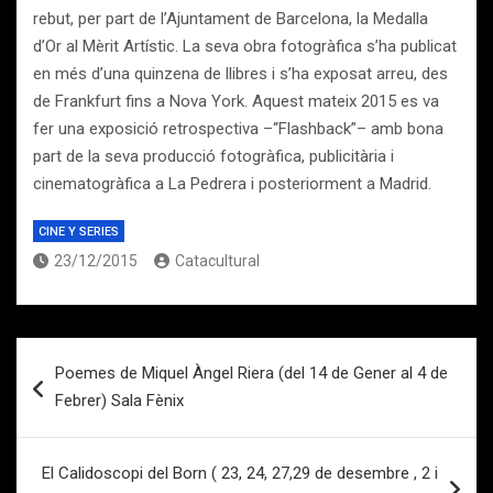
rebut, per part de l’Ajuntament de Barcelona, la Medalla
d’Or al Mèrit Artístic. La seva obra fotogràfica s’ha publicat
en més d’una quinzena de llibres i s’ha exposat arreu, des
de Frankfurt fins a Nova York. Aquest mateix 2015 es va
fer una exposició retrospectiva –“Flashback”– amb bona
part de la seva producció fotogràfica, publicitària i
cinematogràfica a La Pedrera i posteriorment a Madrid.
CINE Y SERIES
23/12/2015
Catacultural
Navegación
Poemes de Miquel Àngel Riera (del 14 de Gener al 4 de
de
Febrer) Sala Fènix
entradas
El Calidoscopi del Born ( 23, 24, 27,29 de desembre , 2 i