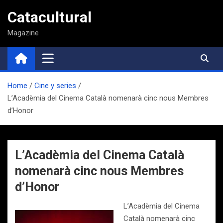
Saltar
Catacultural
al
contenido
Magazine
Home
Cine y series
L’Acadèmia del Cinema Català nomenarà cinc nous Membres
d’Honor
L’Acadèmia del Cinema Català
nomenarà cinc nous Membres
d’Honor
L’Acadèmia del Cinema
Català nomenarà cinc