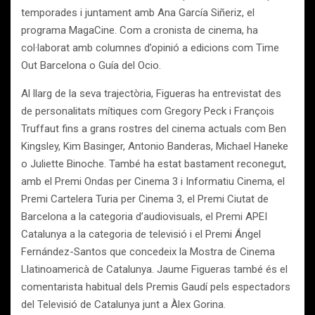
temporades i juntament amb Ana García Siñeriz, el
programa MagaCine. Com a cronista de cinema, ha
col·laborat amb columnes d’opinió a edicions com Time
Out Barcelona o Guía del Ocio.
Al llarg de la seva trajectòria, Figueras ha entrevistat des
de personalitats mítiques com Gregory Peck i François
Truffaut fins a grans rostres del cinema actuals com Ben
Kingsley, Kim Basinger, Antonio Banderas, Michael Haneke
o Juliette Binoche. També ha estat bastament reconegut,
amb el Premi Ondas per Cinema 3 i Informatiu Cinema, el
Premi Cartelera Turia per Cinema 3, el Premi Ciutat de
Barcelona a la categoria d’audiovisuals, el Premi APEI
Catalunya a la categoria de televisió i el Premi Ángel
Fernández-Santos que concedeix la Mostra de Cinema
Llatinoamericà de Catalunya. Jaume Figueras també és el
comentarista habitual dels Premis Gaudí pels espectadors
del Televisió de Catalunya junt a Àlex Gorina.