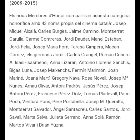
(2009-2015)
Els nous Membres d’Honor compartiran aquesta categoria
honorífica amb 43 noms propis del cinema català: Josep
Miquel Aixalà, Carles Burgès, Jaime Camino, Montserrat
Carulla, Carme Contreras, Jordi Dauder, Manel Esteban,
Jordi Feliu, Josep Maria Forn, Teresa Gimpera, Macari
Gómez, els germans Jordi i Carles Grangel, Román Gubern,
A. Isasi-Isasmendi, Anna Lizaran, Antonio Llorens Sanchís,
Bigas Luna, Josep Maixenchs, Fermín Marimón, Joan
Mariné, Joana Martí, Gregory Nava, Rosa Novell, Josep Mª
Nunes, Arnau Olivar, Antoni Padrós, Jesús Pérez, Josep
Antoni Pérez, Francesc Pérez-Dolz, Tomàs Pladevall, Paco
Poch, Ventura Pons, Pere Portabella, Josep M. Queraltó,
Montserrat Salvador, Àngel Santacreu, Carles Santos, Jordi
Savall, Marta Selva, Julieta Serrano, Anna Solà, Ramón
Martos Vivar i Brian Yuzna.