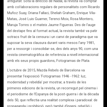
antiguitat. Sota la direcció de Nadal, la revista va comptar
amb col·laboracions regulars de personalitats com Ricardo
Muñoz Suay, Oriana Fallaci, Sheliah Graham, Enrique Vila-
Matas, José Luis Guarner, Terenci Moix, Rosa Montero,
Maruja Torres o el mateix Jaume Figueras. Des de l’auge
del destape fins al format actual, la revista també va patir
sotracs fruit de la censura i un canvi de paradigma que va
suposar la seva clausura durant varis mesos l’any 1981,
per a ressorgir i consolidar-se, des dels anys 90, com una
revista cinematogràfica de referència a nivell internacional
amb els seus propis guardons, Fotogramas de Plata.
L’octubre de 2015, Mazda Rebels de Barcelona va
presentar l’exposició ‘Fotogramas 1946 -1962: luz,
modernidad y rebeldía’ per mostrar, a través de les
primeres edicions de la revista, un recorregut pel cinema i
el periodisme de l’Espanya de la post-guerra i de la dècada
dels 50, que reflectia una realitat complexa i paradoxal: de
propaganda i prohibició, però també d’ingeni, rebel·lió i