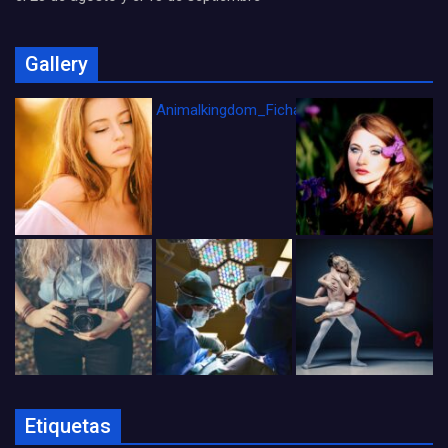
Gallery
Animalkingdom_FichaCine
Etiquetas