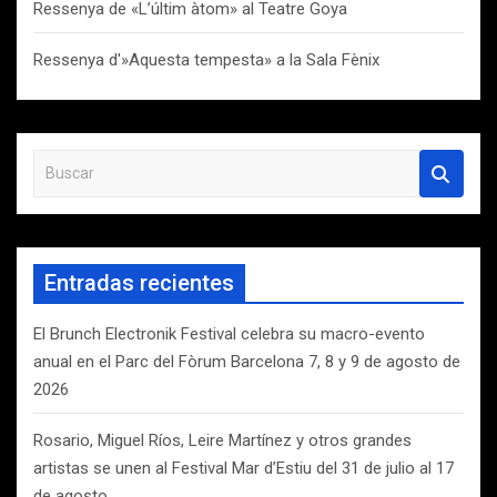
Ressenya de «L’últim àtom» al Teatre Goya
Ressenya d'»Aquesta tempesta» a la Sala Fènix
B
u
s
c
a
Entradas recientes
r
El Brunch Electronik Festival celebra su macro-evento
anual en el Parc del Fòrum Barcelona 7, 8 y 9 de agosto de
2026
Rosario, Miguel Ríos, Leire Martínez y otros grandes
artistas se unen al Festival Mar d’Estiu del 31 de julio al 17
de agosto