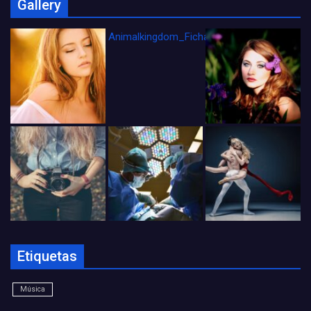
Gallery
Animalkingdom_FichaCine
Etiquetas
Música