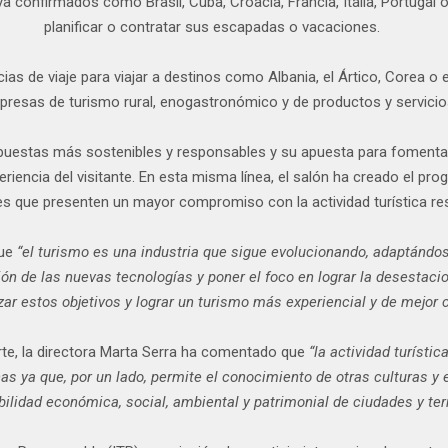
ya confirmados como Brasil, Cuba, Croacia, Francia, Italia, Portugal
planificar o contratar sus escapadas o vacaciones.
 de viaje para viajar a destinos como Albania, el Ártico, Corea o 
mpresas de turismo rural, enogastronómico y de productos y servicios
puestas más sostenibles y responsables y su apuesta para fomentar
eriencia del visitante. En esta misma línea, el salón ha creado el p
es que presenten un mayor compromiso con la actividad turística r
que
“el turismo es una industria que sigue evolucionando, adaptándo
ón de las nuevas tecnologías y poner el foco en lograr la desestaci
zar estos objetivos y lograr un turismo más experiencial y de mejor c
rte, la directora Marta Serra ha comentado que
“la actividad turísti
ya que, por un lado, permite el conocimiento de otras culturas y est
bilidad económica, social, ambiental y patrimonial de ciudades y terr