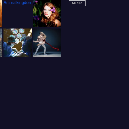
Animalkingdom_FichaCine
Música