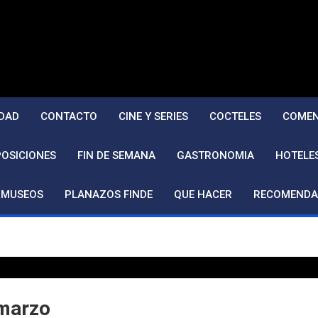
DAD
CONTACTO
CINE Y SERIES
COCTELES
COMEN
POSICIONES
FIN DE SEMANA
GASTRONOMIA
HOTELE
MUSEOS
PLANAZOS FINDE
QUE HACER
RECOMENDA
 marzo