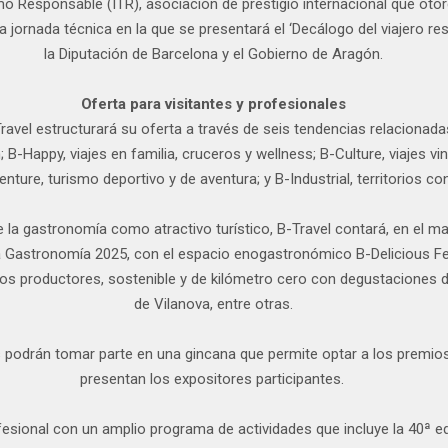
mo Responsable (ITR), asociación de prestigio internacional que otor
 jornada técnica en la que se presentará el ‘Decálogo del viajero r
la Diputación de Barcelona y el Gobierno de Aragón.
Oferta para visitantes y profesionales
avel estructurará su oferta a través de seis tendencias relacionadas c
-Happy, viajes en familia, cruceros y wellness; B-Culture, viajes vincu
ure, turismo deportivo y de aventura; y B-Industrial, territorios con 
e la gastronomía como atractivo turístico, B-Travel contará, en el
a Gastronomía 2025, con el espacio enogastronómico B-Delicious F
s productores, sostenible y de kilómetro cero con degustaciones de 
de Vilanova, entre otras.
ntes podrán tomar parte en una gincana que permite optar a los premi
presentan los expositores participantes.
ofesional con un amplio programa de actividades que incluye la 40ª 