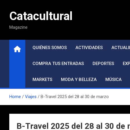
Saltar
al
Catacultural
contenido
Magazine
QUIÉNES SOMOS
ACTIVIDADES
ACTUALI
COMPRA TUS ENTRADAS
DEPORTES
EX
MARKETS
MODA Y BELLEZA
MÚSICA
Home
Viajes
B-Travel 2025 del 28 al 30 de marzo
B-Travel 2025 del 28 al 30 de