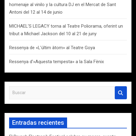
homenaje al vinilo y la cultura DJ en el Mercat de Sant
Antoni del 12 al 14 de junio
MICHAEL’S LEGACY torna al Teatre Poliorama, oferint un
tribut a Michael Jackson del 10 al 21 de juny
Ressenya de «L’últim àtom» al Teatre Goya
Ressenya d'»Aquesta tempesta» a la Sala Fènix
B
u
s
c
a
Entradas recientes
r