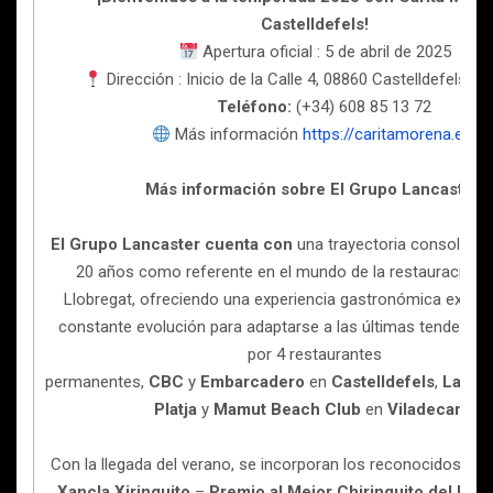
Castelldefels!
Apertura oficial : 5 de abril de 2025
Dirección : Inicio de la Calle 4, 08860 Castelldefels, B
Teléfono:
(+34) 608 85 13 72
Más información
https://caritamorena.es/
Más información sobre El Grupo Lancaster:
El Grupo Lancaster cuenta con
una trayectoria consolida
20 años como referente en el mundo de la restauración e
Llobregat, ofreciendo una experiencia gastronómica excepc
constante evolución para adaptarse a las últimas tendenci
por 4 restaurantes
permanentes,
CBC
y
Embarcadero
en
Castelldefels
,
Lancas
Platja
y
Mamut Beach Club
en
Viladecans
.
Con la llegada del verano, se incorporan los reconocidos chi
Xancla Xiringuito
–
Premio al Mejor Chiringuito del Bai