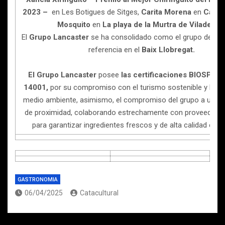
2023 –
en Les Botigues de Sitges,
Carita Morena
en
Caste
Mosquito
en
La playa de la Murtra de Viladecan
El
Grupo Lancaster
se ha consolidado como el grupo de res
referencia en el
Baix Llobregat.
El Grupo Lancaster
posee
las certificaciones BIOSPHER
14001,
por su compromiso con el turismo sostenible y la pr
medio ambiente, asimismo, el compromiso del grupo a utiliz
de proximidad, colaborando estrechamente con proveedores
para garantizar ingredientes frescos y de alta calidad en s
GASTRONOMIA
06/04/2025
Catacultural