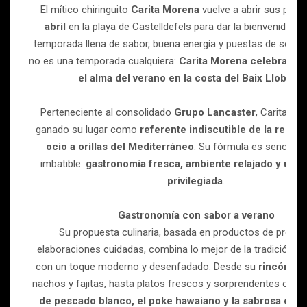
El mítico chiringuito
Carita Morena
vuelve a abrir sus puer
abril
en la playa de Castelldefels para dar la bienvenida a
temporada llena de sabor, buena energía y puestas de sol ino
no es una temporada cualquiera:
Carita Morena celebra 15 
el alma del verano en la costa del Baix Llobreg
Perteneciente al consolidado
Grupo Lancaster
, Carita Mo
ganado su lugar como
referente indiscutible de la restau
ocio a orillas del Mediterráneo
. Su fórmula es sencilla y,
imbatible:
gastronomía fresca, ambiente relajado y una 
privilegiada
.
Gastronomía con sabor a verano
Su propuesta culinaria, basada en productos de proxim
elaboraciones cuidadas, combina lo mejor de la tradición m
con un toque moderno y desenfadado. Desde su
rincón T
nachos y fajitas, hasta platos frescos y sorprendentes com
de pescado blanco, el poke hawaiano y la sabrosa ensa