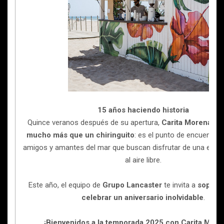
15 años haciendo historia
Quince veranos después de su apertura,
Carita Morena si
mucho más que un chiringuito
: es el punto de encuentro 
amigos y amantes del mar que buscan disfrutar de una exper
al aire libre.
Este año, el equipo de
Grupo Lancaster
te invita a
soplar 
celebrar un aniversario inolvidable
.
¡Bienvenidos a la temporada 2025 con Carita More