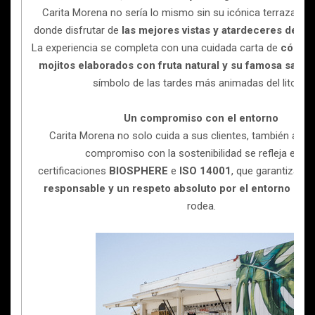
Carita Morena no sería lo mismo sin su icónica terraza fren
donde disfrutar de
las mejores vistas y atardeceres de Ca
La experiencia se completa con una cuidada carta de
cóctel
mojitos elaborados con fruta natural y su famosa sangr
símbolo de las tardes más animadas del litoral.
Un compromiso con el entorno
Carita Morena no solo cuida a sus clientes, también al pl
compromiso con la sostenibilidad se refleja en la
certificaciones
BIOSPHERE
e
ISO 14001
, que garantizan 
responsable y un respeto absoluto por el entorno natu
rodea.