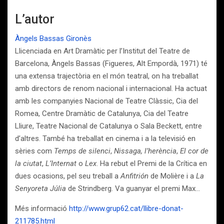
L’autor
Àngels Bassas Gironès
Llicenciada en Art Dramàtic per l’Institut del Teatre de
Barcelona, Àngels Bassas (Figueres, Alt Empordà, 1971) té
una extensa trajectòria en el món teatral, on ha treballat
amb directors de renom nacional i internacional. Ha actuat
amb les companyies Nacional de Teatre Clàssic, Cia del
Romea, Centre Dramàtic de Catalunya, Cia del Teatre
Lliure, Teatre Nacional de Catalunya o Sala Beckett, entre
d’altres. També ha treballat en cinema i a la televisió en
sèries com
Temps de silenci
,
Nissaga, l’herència
,
El cor de
la ciutat
,
L’Internat
o
Lex
. Ha rebut el Premi de la Crítica en
dues ocasions, pel seu treball a
Anfitrión
de Molière i a
La
Senyoreta Júlia
de Strindberg. Va guanyar el premi Max…
Més informació
http://www.grup62.cat/llibre-donat-
211785.html