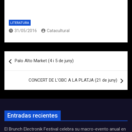
LITERATURA
31/05/2016
Catacultural
Navegación
Palo Alto Market (4 i 5 de juny)
de
entradas
CONCERT DE L’OBC A LA PLATJA (21 de juny)
Entradas recientes
El Brunch Electronik Festival celebra su macro-evento anual en