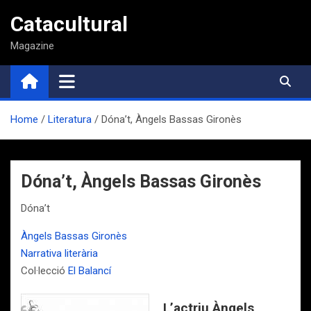
Saltar
Catacultural
al
contenido
Magazine
Home
Literatura
Dóna’t, Àngels Bassas Gironès
Dóna’t, Àngels Bassas Gironès
Dóna’t
Àngels Bassas Gironès
Narrativa literària
Col·lecció
El Balancí
L’actriu Àngels