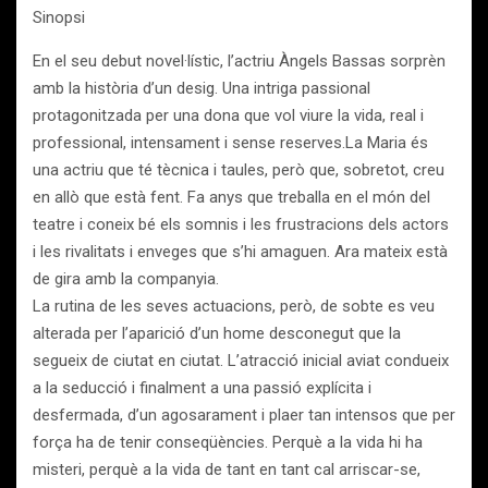
Sinopsi
En el seu debut novel·lístic, l’actriu Àngels Bassas sorprèn
amb la història d’un desig. Una intriga passional
protagonitzada per una dona que vol viure la vida, real i
professional, intensament i sense reserves.La Maria és
una actriu que té tècnica i taules, però que, sobretot, creu
en allò que està fent. Fa anys que treballa en el món del
teatre i coneix bé els somnis i les frustracions dels actors
i les rivalitats i enveges que s’hi amaguen. Ara mateix està
de gira amb la companyia.
La rutina de les seves actuacions, però, de sobte es veu
alterada per l’aparició d’un home desconegut que la
segueix de ciutat en ciutat. L’atracció inicial aviat condueix
a la seducció i finalment a una passió explícita i
desfermada, d’un agosarament i plaer tan intensos que per
força ha de tenir conseqüències. Perquè a la vida hi ha
misteri, perquè a la vida de tant en tant cal arriscar-se,