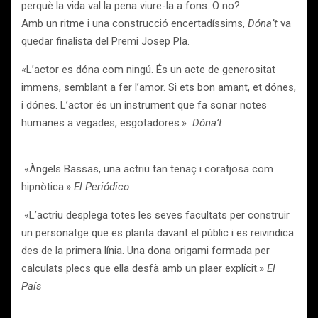
perquè la vida val la pena viure-la a fons. O no?
Amb un ritme i una construcció encertadíssims,
Dóna’t
va
quedar finalista del Premi Josep Pla.
«L’actor es dóna com ningú. És un acte de generositat
immens, semblant a fer l’amor. Si ets bon amant, et dónes,
i dónes. L’actor és un instrument que fa sonar notes
humanes a vegades, esgotadores.»
Dóna’t
«Àngels Bassas, una actriu tan tenaç i coratjosa com
hipnòtica.»
El Periódico
«L’actriu desplega totes les seves facultats per construir
un personatge que es planta davant el públic i es reivindica
des de la primera línia. Una dona origami formada per
calculats plecs que ella desfà amb un plaer explícit.»
El
País