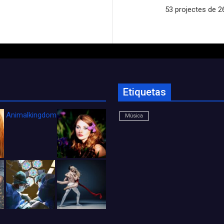
53 projectes de 26 
Etiquetas
Animalkingdom_FichaCine
Música