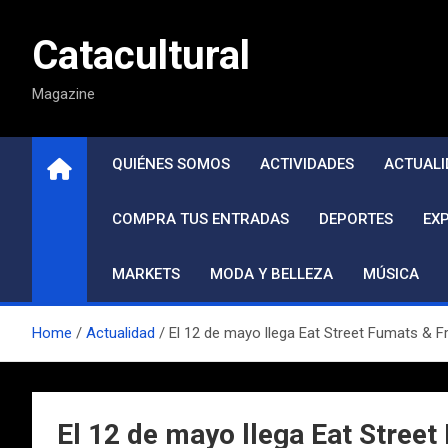
Saltar
al
Catacultural
contenido
Magazine
QUIÉNES SOMOS
ACTIVIDADES
ACTUALI
COMPRA TUS ENTRADAS
DEPORTES
EX
MARKETS
MODA Y BELLEZA
MÚSICA
Home
Actualidad
El 12 de mayo llega Eat Street Fumats & Fr
El 12 de mayo llega Eat Street