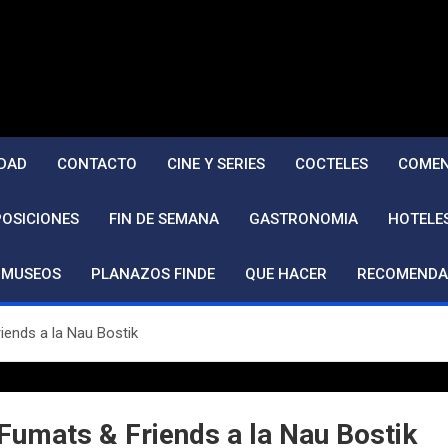
DAD
CONTACTO
CINE Y SERIES
COCTELES
COMEN
POSICIONES
FIN DE SEMANA
GASTRONOMIA
HOTELE
MUSEOS
PLANAZOS FINDE
QUE HACER
RECOMENDA
iends a la Nau Bostik
 Fumats & Friends a la Nau Bostik