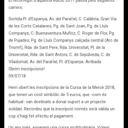
El recorregut d’aquesta edició 2017 passa pels següents
carrers:
Sortida.Pl. d’Espanya, Av. del Paral·lel, C. Calàbria, Gran Via
de les Corts Catalanes, Pg. de Sant Joan, Pg. de Lluís
Companys, C. Buenaventura Muñoz, C. Roger de Flor, Pg.
de Pujades, Pg. de Lluís Companys calçada central (Arc de
Triomf), Rda. de Sant Pere, Rda. Universitat, Pl. de la
Universitat, Rda. de Sant Antoni, C. de Sepúlveda, C. de
Viladomat, Av. del Paral·lel, Pl. d’Espanya. Arribada
Obrim inscripcions!
09/07/18
Hem obert les inscripcions de la Cursa de la Mercè 2018,
que tenen un cost simbòlic de 5 euros, que -com és
habitual- van destinats a donar suport a un projecte
solidari. Recordeu que la inscripció només serà vàlida un
cop s’hagi fet efectiu el pagament.
Un any més, esperem una cursa multitudinària. Volem