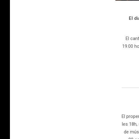
El d
El can
19.00 h
El prope
les 18h,
de músi