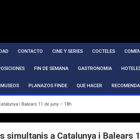
DAD
CONTACTO
CINE Y SERIES
COCTELES
COMEN
POSICIONES
FIN DE SEMANA
GASTRONOMIA
HOTELE
MUSEOS
PLANAZOS FINDE
QUE HACER
RECOMENDA
atalunya i Balears 11 de juny – 18h
 simultanis a Catalunya i Balears 1