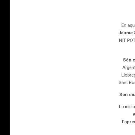
En aqu
Jaume 
NIT POT
Són c
Argent
Llobreg
Sant Boi
Són ciu
La inici
v
l’apr