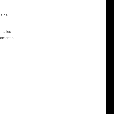
úsica
, a les
iament a