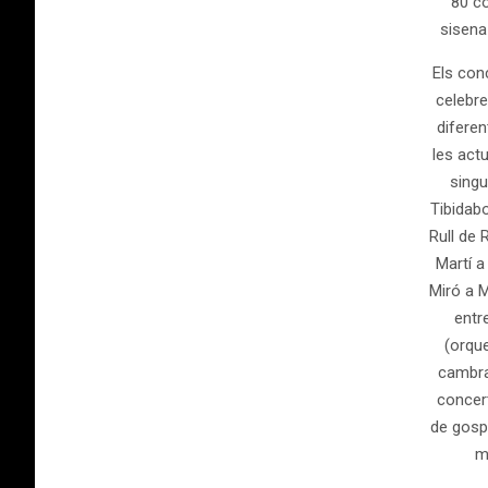
80 co
sisena
Els con
celebre
diferen
les actu
singu
Tibidabo
Rull de 
Martí a
Miró a M
entr
(orqu
cambra,
concert
de gospe
m