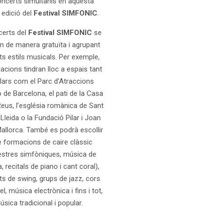
ncerts simultanis en aquesta
 edició del
Festival
SIM
FONIC
.
certs del
Festival
SIM
FONIC
se
n de manera gratuïta i agrupant
ts estils musicals. Per exemple,
acions tindran lloc a espais tant
lars com el Parc d’Atraccions
 de Barcelona, el pati de la Casa
Reus, l’església romànica de Sant
 Lleida o la Fundació Pilar i Joan
allorca. També es podrà escollir
e formacions de caire clàssic
estres simfòniques, música de
 recitals de piano i cant coral),
s de swing, grups de jazz, cors
l, música electrònica i fins i tot,
úsica tradicional i popular.