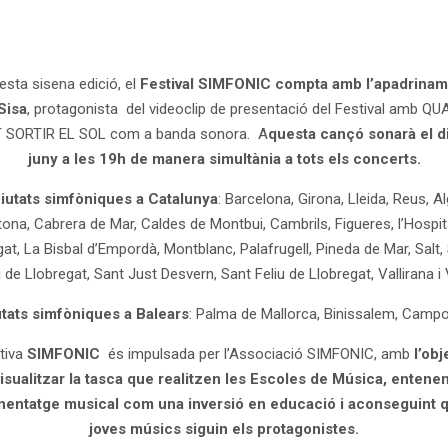
esta sisena edició, el
Festival
SIM
FONIC compta amb l’apadrinam
Sisa
, protagonista del videoclip de presentació del Festival amb 
 SORTIR EL SOL com a banda sonora. A
questa cançó sonarà el d
juny a les 19h de manera simultània a tots els concerts.
iutats simfòniques a Catalunya
: Barcelona, Girona, Lleida, Reus, Al
ona, Cabrera de Mar, Caldes de Montbui, Cambrils, Figueres, l’Hospit
at, La Bisbal d’Empordà, Montblanc, Palafrugell, Pineda de Mar, Salt, 
 de Llobregat, Sant Just Desvern, Sant Feliu de Llobregat, Vallirana i 
tats simfòniques a Balears
: Palma de Mallorca, Binissalem, Campos
ativa
SIM
FONIC
és impulsada per l’Associació SIMFONIC, amb
l’obj
isualitzar la tasca que realitzen les Escoles de Música, entenen
enentatge musical com una inversió en educació i aconseguint q
joves músics siguin els protagonistes.