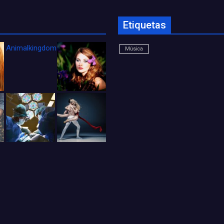
Etiquetas
Animalkingdom_FichaCine
Música