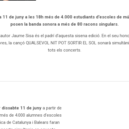
ia 11 de juny a les 18h més de 4.000 estudiants d’escoles de m
posen la banda sonora a més de 80 racons singulars.
tautor Jaume Sisa és el padrí d’aquesta sisena edició. En el seu honor
ores, la cançó QUALSEVOL NIT POT SORTIR EL SOL sonarà simultàn
tots els concerts.
r
dissabte 11 de juny
a partir de
 més de 4.000 alumnes d’escoles
ca de Catalunya i Balears faran