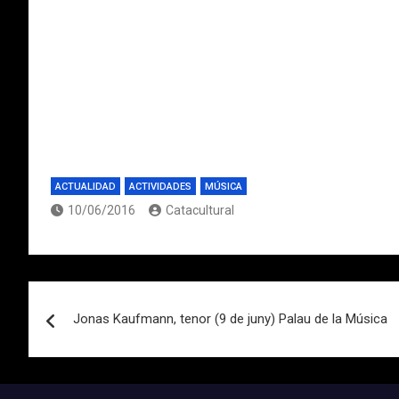
ACTUALIDAD
ACTIVIDADES
MÚSICA
10/06/2016
Catacultural
Navegación
Jonas Kaufmann, tenor (9 de juny) Palau de la Música
de
entradas