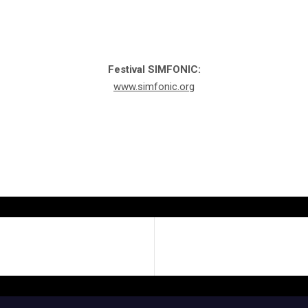
Festival
SIM
FONIC:
www.simfonic.org