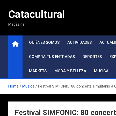
Saltar
al
Catacultural
contenido
Magazine
QUIÉNES SOMOS
ACTIVIDADES
ACTUALI
COMPRA TUS ENTRADAS
DEPORTES
EX
MARKETS
MODA Y BELLEZA
MÚSICA
Home
Música
Festival SIMFONIC: 80 concerts simultanis a C
Festival SIMFONIC: 80 concerts