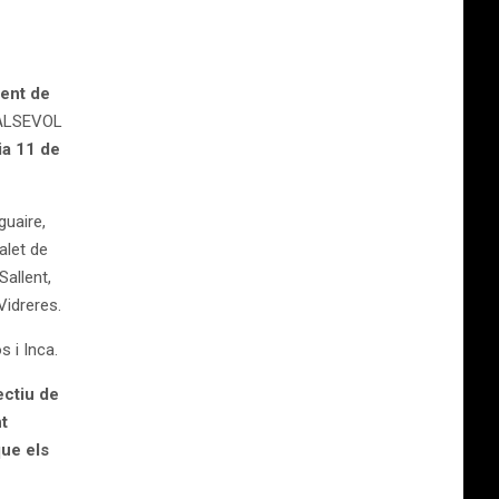
ent de
QUALSEVOL
ia 11 de
guaire,
alet de
Sallent,
Vidreres.
 i Inca.
ectiu de
t
ue els