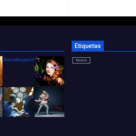
Etiquetas
Animalkingdom_FichaCine
Música