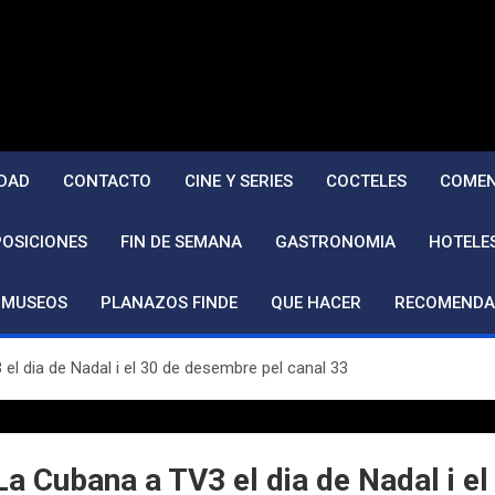
DAD
CONTACTO
CINE Y SERIES
COCTELES
COMEN
POSICIONES
FIN DE SEMANA
GASTRONOMIA
HOTELE
MUSEOS
PLANAZOS FINDE
QUE HACER
RECOMENDA
 dia de Nadal i el 30 de desembre pel canal 33
Cubana a TV3 el dia de Nadal i el