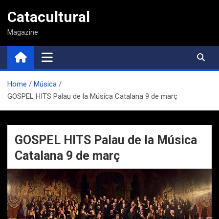
Saltar
Catacultural
al
contenido
Magazine
Home
Música
GOSPEL HITS Palau de la Música Catalana 9 de març
GOSPEL HITS Palau de la Música
Catalana 9 de març