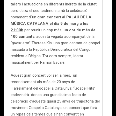
tallers i actuacions en diferents indrets de la ciutat,
però deixa el seu testimoni amb la celebració
novament d´un
gran concert al PALAU DE LA
MÚSICA CATALANA el dia 9 de març a les
21:00h
per reunir un cop més,
un cor de més de
100 cantants
, aquesta vegada acompanyat de la
“
guest star
” Theresa Kis, una gran cantant de gospel
nascuda a la República Democràtica del Congo i
resident a Bèlgica. Tot com sempre, liderat
musicalment per Ramón Escalé.
Aquest gran concert vol ser, a més, un
reconeixement als més de 20 anys de
l´arrelament del gòspel a Catalunya: “Gospel Hits”
esdevindrà doncs una grandíssima festa de
celebració d’aquests quasi 25 anys de trajectòria del
moviment Gospel a Catalunya, un concert que farà
un repàs dels temes que s’han convertit en