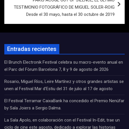
PARIS ACOGE OUT OF SILENCE, EL ÚLTIMO
TESTIMONIO FOTOGRÁFICO DE MIGUEL SOLER-ROIG
Desde el 30 mayo, hasta el 30 octubre de 2019
Entradas recientes
El Brunch Electronik Festival celebra su macro-evento anual en
el Parc del Fòrum Barcelona 7, 8 y 9 de agosto de 2026
Rosario, Miguel Ríos, Leire Martínez y otros grandes artistas se
unen al Festival Mar d’Estiu del 31 de julio al 17 de agosto
El Festival Terramar CaixaBank ha concedido el Premio Nenúfar
by Sala Joiers a Sergio Dalma.
La Sala Apolo, en colaboración con el Festival In-Edit, trae un
ciclo de cine este agosto, dedicado a explorar las historias