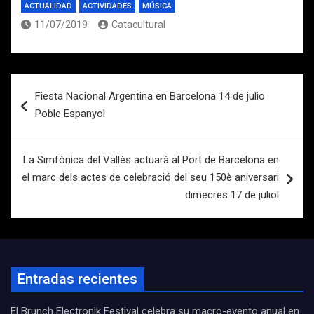
ACTUALIDAD
ACTIVIDADES
MÚSICA
11/07/2019
Catacultural
Navegación
Fiesta Nacional Argentina en Barcelona 14 de julio
de
Poble Espanyol
entradas
La Simfònica del Vallès actuarà al Port de Barcelona en
el marc dels actes de celebració del seu 150è aniversari
dimecres 17 de juliol
Entradas recientes
El Brunch Electronik Festival celebra su macro-evento anual en