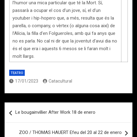
l’humor una mica particular que té la Mort. Sí,
passarà a ocupar el cos d’un jove, sí, el d’un
youtuber i hip-hopero que, a més, resulta que és la
parella, o company, o vèrtex (o alguna cosa així) de
l’Alícia, la filla d’en Folgueroles, amb qui fa anys que
no es parla. No cal ni dir que la joventut d’avui dia no
és el que era i aquests 6 mesos se li faran molt i
molt llargs.
TEATRO
17/01/2023
Catacultural
Navegación
Le bougainvillier After Work 18 de enero
de
entradas
ZOO / THOMAS HAUERT Efeu del 20 al 22 de enero