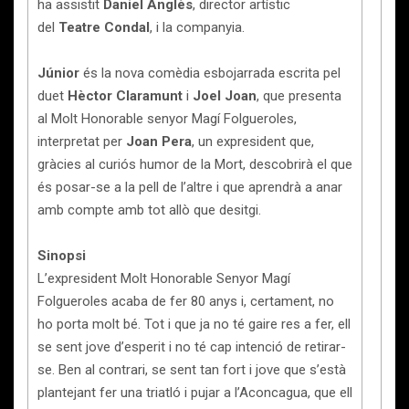
ha assistit
Daniel Anglès
, director artístic
del
Teatre Condal
, i la companyia.
Júnior
és la nova comèdia esbojarrada escrita pel
duet
Hèctor Claramunt
i
Joel Joan
, que presenta
al Molt Honorable senyor Magí Folgueroles,
interpretat per
Joan Pera
, un expresident que,
gràcies al curiós humor de la Mort, descobrirà el que
és posar-se a la pell de l’altre i que aprendrà a anar
amb compte amb tot allò que desitgi.
Sinopsi
L’expresident Molt Honorable Senyor Magí
Folgueroles acaba de fer 80 anys i, certament, no
ho porta molt bé. Tot i que ja no té gaire res a fer, ell
se sent jove d’esperit i no té cap intenció de retirar-
se. Ben al contrari, se sent tan fort i jove que s’està
plantejant fer una triatló i pujar a l’Aconcagua, que ell