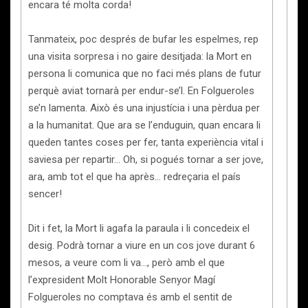
encara té molta corda!
Tanmateix, poc després de bufar les espelmes, rep
una visita sorpresa i no gaire desitjada: la Mort en
persona li comunica que no faci més plans de futur
perquè aviat tornarà per endur-se’l. En Folgueroles
se’n lamenta. Això és una injustícia i una pèrdua per
a la humanitat. Que ara se l’enduguin, quan encara li
queden tantes coses per fer, tanta experiència vital i
saviesa per repartir… Oh, si pogués tornar a ser jove,
ara, amb tot el que ha après… redreçaria el país
sencer!
Dit i fet, la Mort li agafa la paraula i li concedeix el
desig. Podrà tornar a viure en un cos jove durant 6
mesos, a veure com li va…, però amb el que
l’expresident Molt Honorable Senyor Magí
Folgueroles no comptava és amb el sentit de