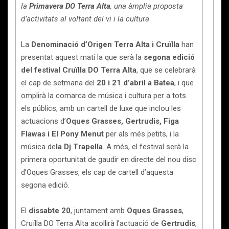
la
Primavera DO Terra Alta
, una àmplia proposta
d’activitats al voltant del vi i la cultura
La
Denominació d’Origen Terra Alta
i Cruïlla
han
presentat aquest matí la que serà la
segona edició
del festival Cruïlla DO Terra Alta
, que se celebrarà
el cap de setmana del
20 i 21 d’abril a Batea
, i que
omplirà la comarca de música i cultura per a tots
els públics, amb un cartell de luxe que inclou les
actuacions d’
Oques Grasses, Gertrudis, Figa
Flawas i El Pony Menut
per als més petits, i la
música de
la
Dj Trapella
. A més, el festival serà la
primera oportunitat de gaudir en directe del nou disc
d’Oques Grasses, els cap de cartell d’aquesta
segona edició.
El
dissabte
20
, juntament amb
Oques Grasses
,
Cruïlla DO Terra Alta acollirà l’actuació de
Gertrudis
,