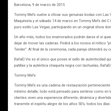
Barcelona, 9 de marzo de 2015
Tommy Mel’s vuelve a oficiar sus genuinas bodas con Las V
Maquinista y el sábado 14 de marzo en Tommy Mel’s del C.C
puro estilo Las Vegas, participando en un original show don
Un año más, todos los enamorados podrán darse el sí quiero e
dejar de mover las caderas. Pedirá a los novios el mítico “
Tender”. Al final de la ceremonia, cada pareja obtendrá su 
RafaEl Vis es el único que posee el sello de autenticidad qu
patillas y la auténtica chaqueta negra con tachuelas, RafaE
Tommy Mel’s
Tommy Mel’s es una cadena de restauración perteneciente
mínimo detalle, todo está pensado para sentirse como en lo
clientes viven una experiencia diferente, dinámica y divert
transmite el espíritu alegre de los años 50’s, todos los días