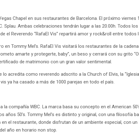
egas Chapel en sus restaurantes de Barcelona. El próximo viernes 
. Splau. Ambas celebraciones tendrán lugar a las 20.00h. Todos los
de el Reverendo “RafaEl Vis” repartirá amor y rock&roll entre todos 
n Tommy Mel’s. RafaEl Vis visitará los restaurantes de la cadena con
prometo amarte y protegerte, baby”, un beso y cerrará con su grito “O
certificado de matrimonio con un gran valor sentimental.
e lo acredita como reverendo adscrito a la Church of Elvis, la “Iglesi
l vis ya ha casado a más de 1000 parejas en todo el país.
 a la compañía WBC. La marca basa su concepto en el American 50’
s años 50’s. Tommy Mel’s es distinto y original, con una filosofía b
ida en el restaurante, donde disfrutan de un ambiente especial, con u
 del año en horario non stop.