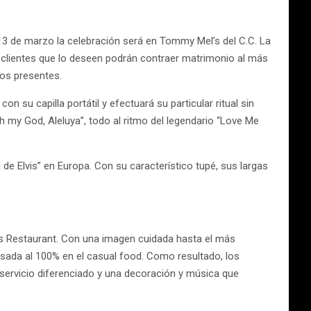
13 de marzo la celebración será en Tommy Mel’s del C.C. La
 clientes que lo deseen podrán contraer matrimonio al más
los presentes.
 su capilla portátil y efectuará su particular ritual sin
h my God, Aleluya”, todo al ritmo del legendario “Love Me
a de Elvis” en Europa. Con su característico tupé, sus largas
s Restaurant. Con una imagen cuidada hasta el más
asada al 100% en el casual food. Como resultado, los
n servicio diferenciado y una decoración y música que