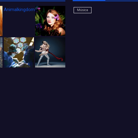
Animalkingdom_FichaCine
Música