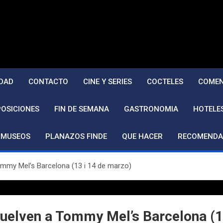
DAD
CONTACTO
CINE Y SERIES
COCTELES
COMEN
POSICIONES
FIN DE SEMANA
GASTRONOMIA
HOTELE
MUSEOS
PLANAZOS FINDE
QUE HACER
RECOMENDA
ommy Mel’s Barcelona (13 i 14 de marzo)
 vuelven a Tommy Mel’s Barcelona (1