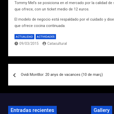
Tommy Mel’s se posiciona en el mercado por la calidad de s
que ofrece, con un ticket medio de 12 euros.
El modelo de negocio está respaldado por el cuidado y diseño
que ofrece cocina continuada.
ACTUALIDAD
ACTIVIDADES
09/03/2015
Catacultural
Navegación
Ovidi Montllor: 20 anys de vacances (10 de març)
de
entradas
Entradas recientes
Gallery