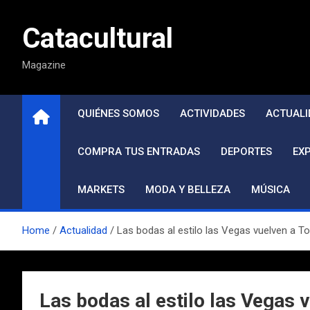
Saltar
al
Catacultural
contenido
Magazine
QUIÉNES SOMOS
ACTIVIDADES
ACTUALI
COMPRA TUS ENTRADAS
DEPORTES
EX
MARKETS
MODA Y BELLEZA
MÚSICA
Home
Actualidad
Las bodas al estilo las Vegas vuelven a T
Las bodas al estilo las Vegas