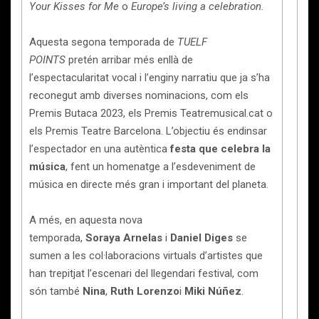
Your Kisses for Me
o
Europe’s living a celebration.
Aquesta segona temporada de
TUELF
POINTS
pretén arribar més enllà de
l’espectacularitat vocal i l’enginy narratiu que ja s’ha
reconegut amb diverses nominacions, com els
Premis Butaca 2023, els Premis Teatremusical.cat o
els Premis Teatre Barcelona. L’objectiu és endinsar
l’espectador en una autèntica
festa que celebra la
música
, fent un homenatge a l’esdeveniment de
música en directe més gran i important del planeta.
A més, en aquesta nova
temporada,
Soraya
Arnelas
i
Daniel Diges
se
sumen a les col·laboracions virtuals d’artistes que
han trepitjat l’escenari del llegendari festival, com
són també
Nina
,
Ruth Lorenzo
i
Miki Núñez
.