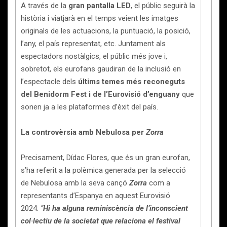
A través de la
gran pantalla LED
, el públic seguirà la
història i viatjarà en el temps veient les imatges
originals de les actuacions, la puntuació, la posició,
l’any, el país representat, etc. Juntament als
espectadors nostàlgics, el públic més jove i,
sobretot, els eurofans gaudiran de la inclusió en
l’espectacle dels
últims temes més reconeguts
del Benidorm Fest i de l’Eurovisió d’enguany
que
sonen ja a les plataformes d’èxit del país.
La controvèrsia amb Nebulosa per
Zorra
Precisament, Dídac Flores, que és un gran eurofan,
s’ha referit a la polèmica generada per la selecció
de Nebulosa amb la seva cançó
Zorra
com a
representants d’Espanya en aquest Eurovisió
2024:
“
Hi ha alguna reminiscència de l’inconscient
col·lectiu de la societat que relaciona el festival