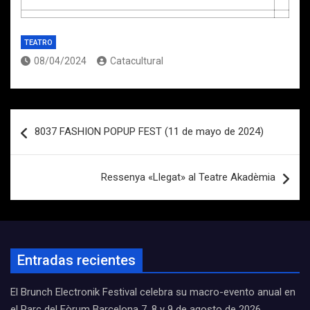
TEATRO
08/04/2024
Catacultural
Navegación
8037 FASHION POPUP FEST (11 de mayo de 2024)
de
entradas
Ressenya «Llegat» al Teatre Akadèmia
Entradas recientes
El Brunch Electronik Festival celebra su macro-evento anual en
el Parc del Fòrum Barcelona 7, 8 y 9 de agosto de 2026