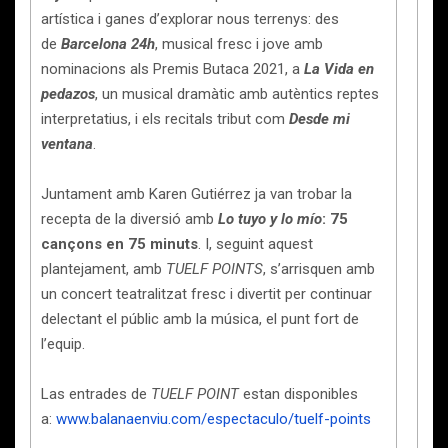
artística i ganes d’explorar nous terrenys: des
de
Barcelona 24h
, musical fresc i jove amb
nominacions als Premis Butaca 2021, a
La Vida en
pedazos
, un musical dramàtic amb autèntics reptes
interpretatius, i els recitals tribut com
Desde mi
ventana
.
Juntament amb Karen Gutiérrez ja van trobar la
recepta de la diversió amb
Lo tuyo y lo mío
: 75
cançons en 75 minuts
. I, seguint aquest
plantejament, amb
TUELF POINTS
, s’arrisquen amb
un concert teatralitzat fresc i divertit per continuar
delectant el públic amb la música, el punt fort de
l’equip.
Las entrades de
TUELF POINT
estan disponibles
a:
www.balanaenviu.com/espectaculo/tuelf-points