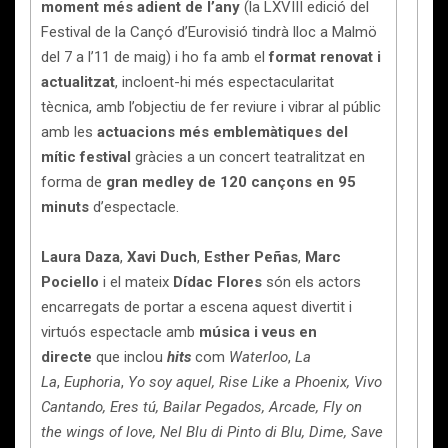
moment més adient
de l’any
(la LXVIII edició del
Festival de la Cançó d’Eurovisió tindrà lloc a Malmö
del 7 a l’11 de maig) i ho fa amb el
format renovat i
actualitzat
, incloent-hi més espectacularitat
tècnica, amb l’objectiu de fer reviure i vibrar al públic
amb les
actuacions més emblemàtiques del
mític festival
gràcies a un concert teatralitzat en
forma de
gran medley de 120 cançons en 95
minuts
d’espectacle.
Laura Daza
,
Xavi Duch
,
Esther Peñas
,
Marc
Pociello
i el mateix
Dídac Flores
són els actors
encarregats de portar a escena aquest divertit i
virtuós espectacle amb
música i veus en
directe
que inclou
hits
com
Waterloo
,
La
La
,
Euphoria
,
Yo soy aquel, Rise Like a Phoenix, Vivo
Cantando, Eres tú, Bailar Pegados, Arcade, Fly on
the wings of love, Nel Blu di Pinto di Blu, Dime, Save