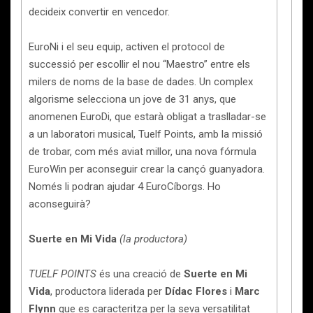
decideix convertir en vencedor.
EuroNi i el seu equip, activen el protocol de
successió per escollir el nou “Maestro” entre els
milers de noms de la base de dades. Un complex
algorisme selecciona un jove de 31 anys, que
anomenen EuroDi, que estarà obligat a traslladar-se
a un laboratori musical, Tuelf Points, amb la missió
de trobar, com més aviat millor, una nova fórmula
EuroWin per aconseguir crear la cançó guanyadora.
Només li podran ajudar 4 EuroCíborgs. Ho
aconseguirà?
Suerte en Mi Vida
(la productora)
TUELF POINTS
és una creació de
Suerte en Mi
Vida
, productora liderada per
Dídac Flores
i
Marc
Flynn
que es caracteritza per la seva versatilitat