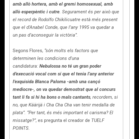
amb allò hortera, amb el gremi homosexual, amb
allò esperpèntic i cutre
. Segurament és per això que
el record de Rodolfo Chikilicuatre està més present
que el d’Anabel Conde, que l’any 1995 va quedar a
un pas d’aconseguir la victòria”.
Segons Flores,
“són molts els factors que
determinen les condicions d’una
candidatura:
Nebulossa no té un gran poder
d’execució vocal com sí que el tenia l’any anterior
l’exquisida Blanca Paloma -amb una cançó
mediocre-, on va quedar demostrat que al concurs
tant li fa si hi ha bons o mals cantants
, recordem, si
no, que Käärijä i Cha Cha Cha van tenir medalla de
plata”. “Per tant, és més important el carisma? El
missatge?”
, es pregunta el creador de
TUELF
POINTS.