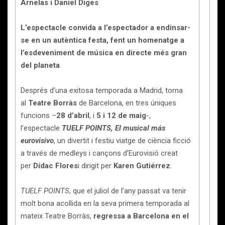
Arnelas i Daniel Diges
L’espectacle convida a l’espectador a endinsar-
se en un autèntica festa, fent un homenatge a
l’esdeveniment de música en directe més gran
del planeta
Després d’una exitosa temporada a Madrid, torna
al
Teatre Borràs
de Barcelona, en tres úniques
funcions –
28 d’abril
, i
5 i 12 de maig
-,
l’espectacle
TUELF POINTS, El musical más
eurovisivo
, un divertit i festiu viatge de ciència ficció
a través de medleys i cançons d’Eurovisió creat
per
Dídac Flores
i dirigit per
Karen Gutiérrez
.
TUELF POINTS
, que el juliol de l’any passat va tenir
molt bona acollida en la seva primera temporada al
mateix Teatre Borràs,
regressa a Barcelona en el