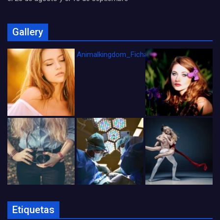
Gallery
Animalkingdom_FichaCine
Etiquetas