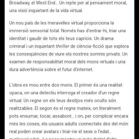
Broadway, el West End… Un repte per al pensament moral,
una visió inquietant de la vida virtual.
Un nou país de les meravelles virtual proporciona la
immersió sensorial total. Només has d’entrar-hi, triar una
identitat i gaudir de tots els teus capricis. Un drama
criminal i un inquietant
thriller
de ciència-ficció que explora
les conseqüències de viure els nostres somnis privats. Un
examen de responsabilitat moral dels mons virtuals i una
dura advertència sobre el futur d’internet.
L’obra es mou entre dos mons. El primer és una realitat
opaca, on una detectiu interroga el creador d’un regne
virtual. Un regne on els teus desitjos més ocults són
realitzables. El segon és el regne mateix, on literalment
pots ensumar, tocar, assaborir… i on, per complicar encara
més les coses, els usuaris adults connectats des del món
real poden crear avatars i triar-ne el sexe o l’edat…