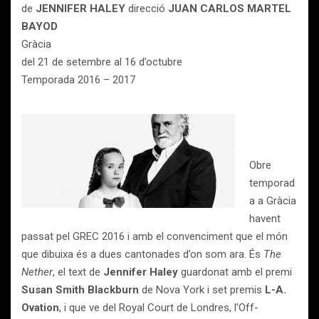
de
JENNIFER HALEY
direcció
JUAN CARLOS MARTEL
BAYOD
Gràcia
del 21 de setembre al 16 d’octubre
Temporada 2016 – 2017
Obre
temporad
a a Gràcia
havent
passat pel GREC 2016 i amb el convenciment que el món
que dibuixa és a dues cantonades d’on som ara. És
The
Nether
, el text de
Jennifer Haley
guardonat amb el premi
Susan Smith Blackburn
de Nova York i set premis
L-A.
Ovation
, i que ve del Royal Court de Londres, l’Off-