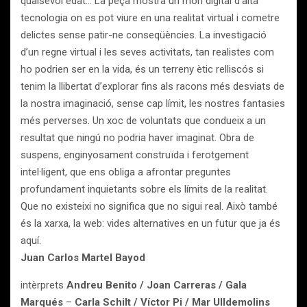
qualsevol edat… La peça mostra un món digital d’alta
tecnologia on es pot viure en una realitat virtual i cometre
delictes sense patir-ne conseqüències. La investigació
d’un regne virtual i les seves activitats, tan realistes com
ho podrien ser en la vida, és un terreny ètic relliscós si
tenim la llibertat d’explorar fins als racons més desviats de
la nostra imaginació, sense cap límit, les nostres fantasies
més perverses. Un xoc de voluntats que condueix a un
resultat que ningú no podria haver imaginat. Obra de
suspens, enginyosament construïda i ferotgement
intel·ligent, que ens obliga a afrontar preguntes
profundament inquietants sobre els límits de la realitat.
Que no existeixi no significa que no sigui real. Això també
és la xarxa, la web: vides alternatives en un futur que ja és
aquí.
Juan Carlos Martel Bayod
intèrprets
Andreu Benito /
Joan Carreras / Gala
Marqués
–
Carla Schilt / Víctor Pi / Mar Ulldemolins