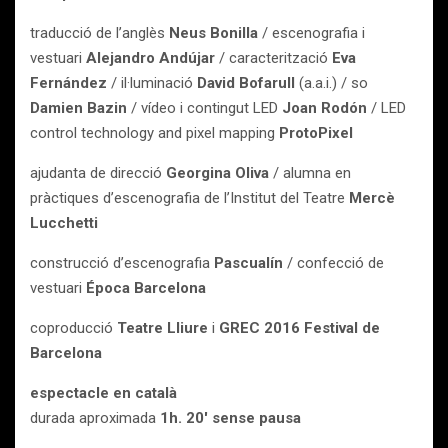
traducció de l’anglès
Neus Bonilla
/ escenografia i
vestuari
Alejandro Andújar
/ caracterització
Eva
Fernández
/ il·luminació
David Bofarull
(a.a.i.) / so
Damien Bazin
/ vídeo i contingut LED
Joan Rodón
/ LED
control technology and pixel mapping
ProtoPixel
ajudanta de direcció
Georgina Oliva
/ alumna en
pràctiques d’escenografia de l’Institut del Teatre
Mercè
Lucchetti
construcció d’escenografia
Pascualín
/ confecció de
vestuari
Época Barcelona
coproducció
Teatre Lliure
i
GREC 2016 Festival de
Barcelona
espectacle en català
durada aproximada
1h. 20′ sense pausa