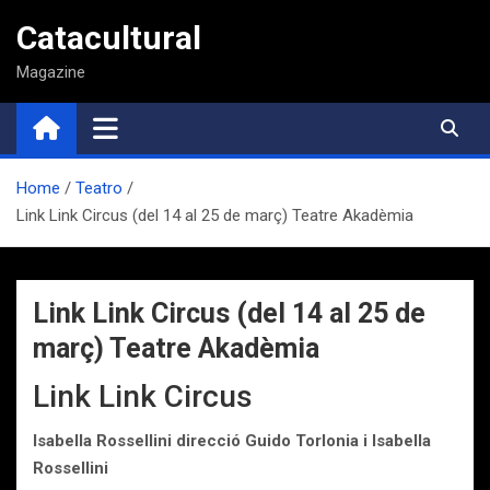
Saltar
Catacultural
al
contenido
Magazine
Home
Teatro
Link Link Circus (del 14 al 25 de març) Teatre Akadèmia
Link Link Circus (del 14 al 25 de
març) Teatre Akadèmia
Link Link Circus
Isabella Rossellini
direcció
Guido Torlonia i Isabella
Rossellini