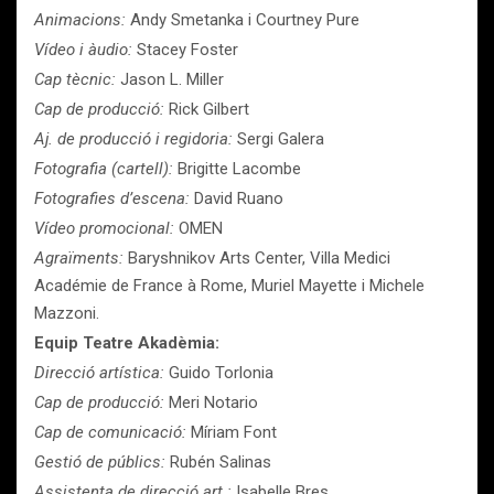
Animacions:
Andy Smetanka i Courtney Pure
Vídeo i àudio:
Stacey Foster
Cap tècnic:
Jason L. Miller
Cap de producció:
Rick Gilbert
Aj. de producció i regidoria:
Sergi Galera
Fotografia (cartell):
Brigitte Lacombe
Fotografies d’escena:
David Ruano
Vídeo promocional:
OMEN
Agraïments:
Baryshnikov Arts Center, Villa Medici
Académie de France à Rome, Muriel Mayette i Michele
Mazzoni.
Equip Teatre Akadèmia:
Direcció artística:
Guido Torlonia
Cap de producció:
Meri Notario
Cap de comunicació:
Míriam Font
Gestió de públics:
Rubén Salinas
Assistenta de direcció art.:
Isabelle Bres