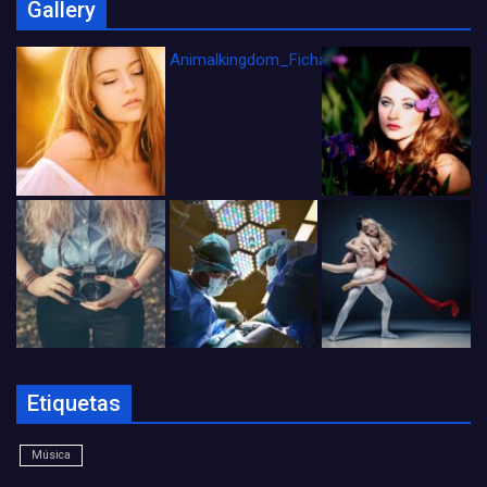
Gallery
Animalkingdom_FichaCine
Etiquetas
Música