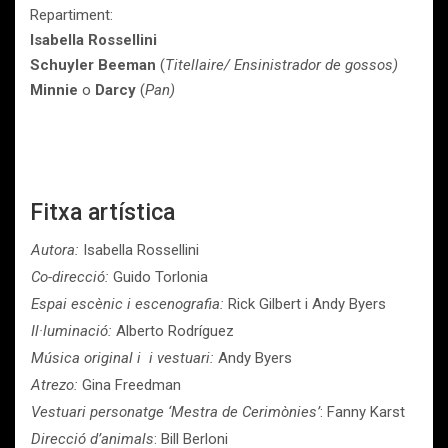
Repartiment:
Isabella Rossellini
Schuyler Beeman
(
Titellaire/ Ensinistrador de gossos)
Minnie
o
Darcy
(
Pan)
Fitxa artística
Autora:
Isabella Rossellini
Co-direcció:
Guido Torlonia
Espai escènic i escenografia:
Rick Gilbert i Andy Byers
Il·luminació:
Alberto Rodríguez
Música original i i vestuari:
Andy Byers
Atrezo:
Gina Freedman
Vestuari personatge ‘Mestra de Cerimònies’
: Fanny Karst
Direcció d’animals
: Bill Berloni