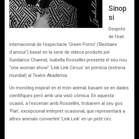
Sinop
si
Després
de l’èxit
internacional de l’espectacle ‘Green Porno’ (‘Bestiaire
d’amour’) basat en la serie de vídeos produïts pel
Sundance Channel, Isabella Rossellini presenta el seu nou
“one woman show” ‘Link Link Circus’ en primícia (estrena
mundial) al Teatre Akadèmia.
Un monòleg inspirat en el món animal, basant-se en dades
científiques però amb una visió còmica. En aquesta
ocasió, a l’escenari amb Rossellini, trobarem al seu gos
‘Pan’, excepcional intèrpret ocasional, que representarà a
altres animals convertint ‘Link Link’ en un petit circ.