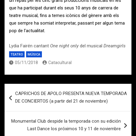
un repàs per les cinc grans produccions musicals en les
que ha participat durant els seus 10 anys de carrera de
teatre musical, fins a temes icònics del gènere amb els
que sempre ha somiat interpretar, passant per algun tema
pop de l’actualitat.
Lydia Fairén cantant
One night only
del musical
Dreamgirls
TEATRO
MÚSICA
05/11/2018
Catacultural
Navegación
CAPRICHOS DE APOLO PRESENTA NUEVA TEMPORADA
de
DE CONCIERTOS (a partir del 21 de noviembre)
entradas
Monumental Club despide la temporada con su edición
Last Dance los próximos 10 y 11 de noviembre