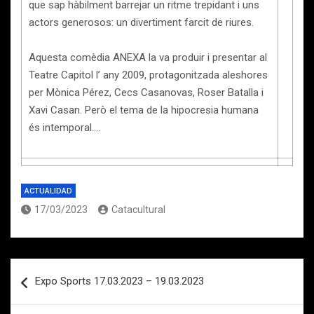
que sap hàbilment barrejar un ritme trepidant i uns
actors generosos: un divertiment farcit de riures.
Aquesta comèdia ANEXA la va produir i presentar al
Teatre Capitol l’ any 2009, protagonitzada aleshores
per Mònica Pérez, Cecs Casanovas, Roser Batalla i
Xavi Casan. Però el tema de la hipocresia humana
és intemporal….
ACTUALIDAD
17/03/2023
Catacultural
Navegación
Expo Sports 17.03.2023 – 19.03.2023
de
entradas