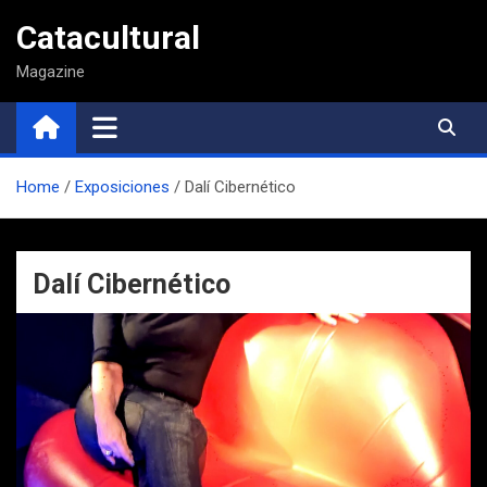
Saltar
Catacultural
al
contenido
Magazine
Home
Exposiciones
Dalí Cibernético
Dalí Cibernético