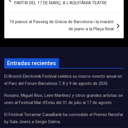
PARTIR DEL 17 DE MARÇ, A L’AQUITÀNIA TEATRE
entradas
10 pianos al Passeig de Gràcia de Barcelona i la marató
de piano a la Plaça Reial
Entradas recientes
El Brunch Electronik Festival celebra su macro-evento anual en
el Parc del Fòrum Barcelona 7, 8 y 9 de agosto de 2026
Rosario, Miguel Ríos, Leire Martínez y otros grandes artistas se
unen al Festival Mar d’Estiu del 31 de julio al 17 de agosto
El Festival Terramar CaixaBank ha concedido el Premio Nenúfar
by Sala Joiers a Sergio Dalma.