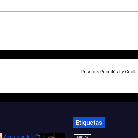
Ressons Penedès by Cruïlla,
Etiquetas
Animalkingdom_FichaCine
Música