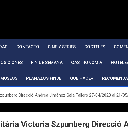
DAD
CONTACTO
CINE Y SERIES
COCTELES
COMEN
POSICIONES
FIN DE SEMANA
GASTRONOMIA
HOTELE
MUSEOS
PLANAZOS FINDE
QUE HACER
RECOMENDA
Szpunberg Direcció Andrea Jiménez Sala Tallers 27/04/2023 al 21/0
tària Victoria Szpunberg Direcció 