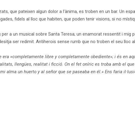
zats, que pateixen algun dolor a l’ànima, es troben en un bar. Un esp
ades, fidels al lloc que habiten, que poden tenir visions, si no míst
g per a un musical sobre Santa Teresa; un enamorat ressentit i mig pa
sitja ser redimit. Antiherois sense rumb que no troben el seu lloc al 
que era «completamente libre y completamente obediente»; i és en 
itats, llengües, realitat i ficció. On el fet oníric es troba amb el 
 mi alma un huerto y al señor que se paseaba en él.» Ens faria il·lusi