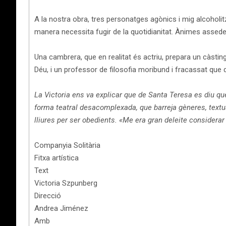
A la nostra obra, tres personatges agònics i mig alcoholit
manera necessita fugir de la quotidianitat. Ànimes assedeg
Una cambrera, que en realitat és actriu, prepara un càstin
Déu, i un professor de filosofia moribund i fracassat que de
La Victoria ens va explicar que de Santa Teresa es diu 
forma teatral desacomplexada, que barreja gèneres, textual
lliures per ser obedients. «Me era gran deleite considerar
Companyia Solitària
Fitxa artística
Text
Victoria Szpunberg
Direcció
Andrea Jiménez
Amb