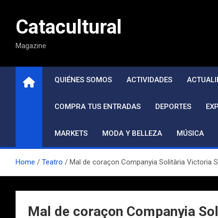
Saltar
al
Catacultural
contenido
Magazine
QUIÉNES SOMOS
ACTIVIDADES
ACTUALI
COMPRA TUS ENTRADAS
DEPORTES
EX
MARKETS
MODA Y BELLEZA
MÚSICA
Home
Teatro
Mal de coraçon Companyia Solitària Victoria 
Mal de coraçon Companyia Soli