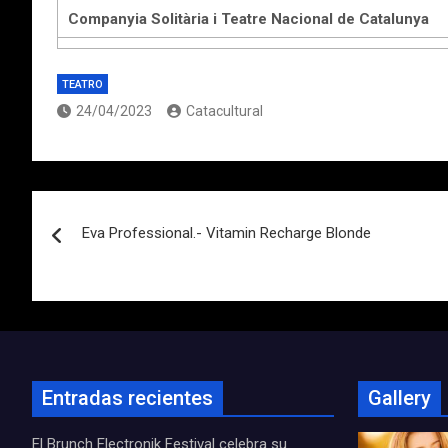
Companyia Solitària i Teatre Nacional de Catalunya
TEATRO
24/04/2023
Catacultural
Navegación
Eva Professional.- Vitamin Recharge Blonde
de
entradas
Entradas recientes
Gallery
El Brunch Electronik Festival celebra su